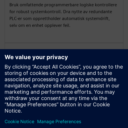
Bruk omfattende programmerbare logiske kontrollere
for robust systemkontroll. Dra nytte av redundante
PLC-er som opprettholder automatisk systemdrift,
selv om en enhet opplever feil.
Robuste alarmer
Vi tilbyr et omfattende alarm- og feilsystem som
varsler og automatisk slår av motorgeneratorer. Vis
kritiske data, enlinjediagrammer og settpunkter på
15-tommers LCD-HMI-berøringsskjermer.