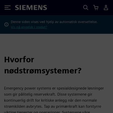
Siemens
Denne siden vises ved hjelp av automatisk oversettelse.
Vis på engelsk i stedet?
Hvorfor
nødstrømsystemer?
Emergency power systems er spesialdesignede løsninger
som gir pålitelig reservekraft. Disse systemene gir
kontinuerlig drift for kritiske anlegg når den normale
strømkilden avbrytes. Tap av primærkraft kan forstyrre
viktige tjenester og operasjoner. Systemene våre