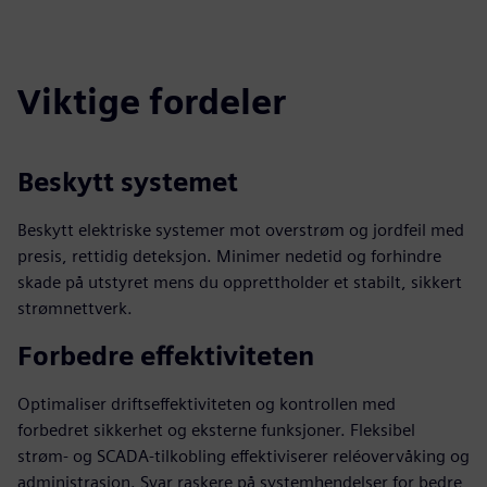
fulls
Viktige fordeler
Beskytt systemet
Beskytt elektriske systemer mot overstrøm og jordfeil med
presis, rettidig deteksjon. Minimer nedetid og forhindre
skade på utstyret mens du opprettholder et stabilt, sikkert
strømnettverk.
Forbedre effektiviteten
Optimaliser driftseffektiviteten og kontrollen med
forbedret sikkerhet og eksterne funksjoner. Fleksibel
strøm- og SCADA-tilkobling effektiviserer reléovervåking og
administrasjon. Svar raskere på systemhendelser for bedre