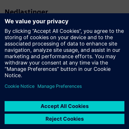
Nedlastinger
Profil Reyrolle 7SR45
Katalog Reyrolle 7SR45
Anbudsspesifikasjoner
SiePortalen
Reyrolle 7SR45 på SiePortal