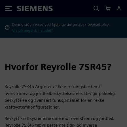
Siemens
Denne siden vises ved hjelp av automatisk oversettelse.
Vis på engelsk i stedet?
Hvorfor Reyrolle 7SR45?
Reyrolle 7SR45 Argus er et ikke-retningsbestemt
overstrøms- og jordfeilbeskyttelsesrelé. Det gir pålitelig
beskyttelse og avansert funksjonalitet for en rekke
kraftsystemkonfigurasjoner.
Beskytt kraftsystemene dine mot overstrøm og jordfeil.
Reyrolle 7SR45 tilbyr bestemte tids- og inverse