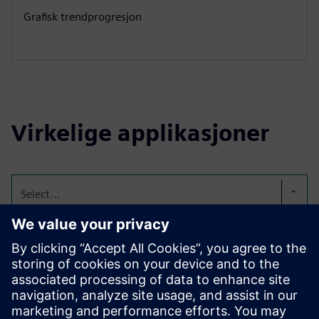
Grafisk trendprogresjon
Virkelige applikasjoner
Select...
GMP-produksjon
Registrer produksjons- og verktøysystemene dine for GMP-
kompatibel datainnsamling på FL-EMS flex. Den kan
integreres via alle vanlige grensesnitt for å gi deg oversikt