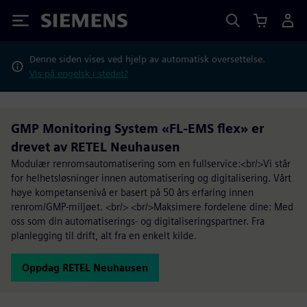
Siemens
Denne siden vises ved hjelp av automatisk oversettelse.
Vis på engelsk i stedet?
GMP Monitoring System «FL-EMS flex» er
drevet av RETEL Neuhausen
Modulær renromsautomatisering som en fullservice:<br/>Vi står
for helhetsløsninger innen automatisering og digitalisering. Vårt
høye kompetansenivå er basert på 50 års erfaring innen
renrom/GMP-miljøet. <br/> <br/>Maksimere fordelene dine: Med
oss som din automatiserings- og digitaliseringspartner. Fra
planlegging til drift, alt fra en enkelt kilde.
Oppdag RETEL Neuhausen