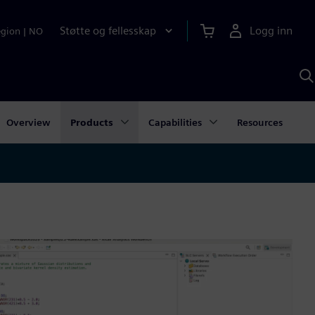
Støtte og fellesskap
Logg inn
egion
|
NO
S
m
S
A
Overview
Products
Capabilities
Resources