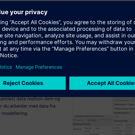
holde og kjøre programmer.
 kode eller en kombinasjon.
 sømløst data mellom dem og
år du arbeider med data fra
 modellering.