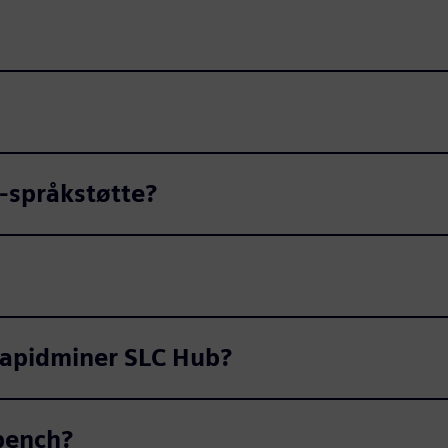
S-språkstøtte?
 Rapidminer SLC Hub?
bench?