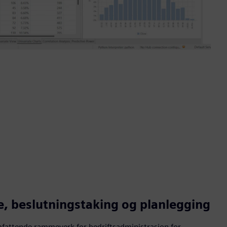
e, beslutningstaking og planlegging
fattende rammeverk for bedriftsadministrasjon for