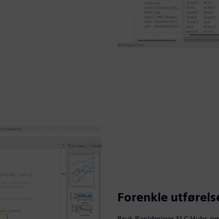
Forenkle utførels
Bruk Rapidminer SLC Hubs om