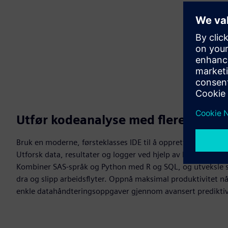
Utfør kodeanalyse med flere språk
Bruk en moderne, førsteklasses IDE til å opprette, vedlike
Utforsk data, resultater og logger ved hjelp av kode, ingen
Kombiner SAS-språk og Python med R og SQL, og utveksle
dra og slipp arbeidsflyter. Oppnå maksimal produktivitet n
enkle datahåndteringsoppgaver gjennom avansert prediktiv