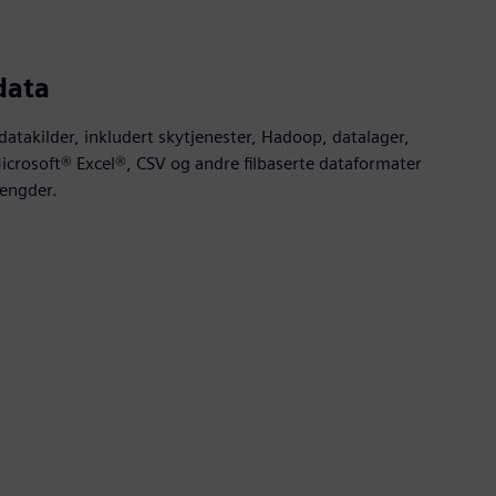
 data
le datakilder, inkludert skytjenester, Hadoop, datalager,
icrosoft® Excel®, CSV og andre filbaserte dataformater
engder.