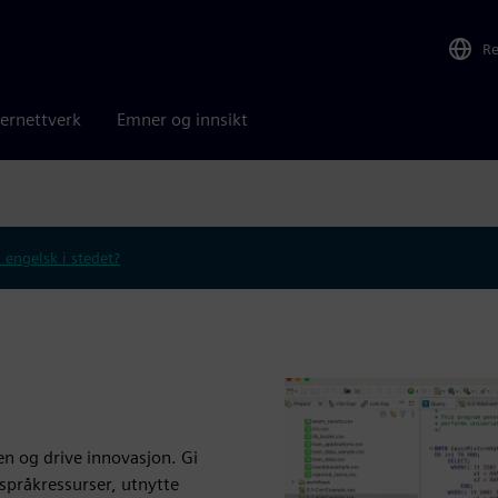
R
ernettverk
Emner og innsikt
 engelsk i stedet?
ten og drive innovasjon. Gi
språkressurser, utnytte