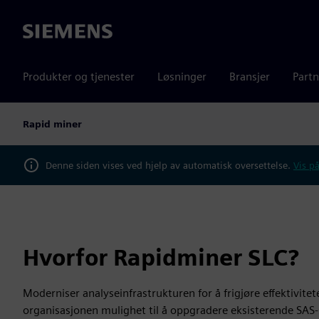
Siemens
Produkter og tjenester
Løsninger
Bransjer
Partn
Rapid miner
Denne siden vises ved hjelp av automatisk oversettelse.
Vis på
Hvorfor Rapidminer SLC?
Moderniser analyseinfrastrukturen for å frigjøre effektivite
organisasjonen mulighet til å oppgradere eksisterende SAS-