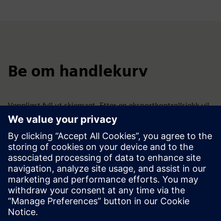
Be om handlekurv
Vennligst fyll ut skjemaet. Etter en eksportkontrollsjekk vil
du motta en lenke til vår abonnementsbehandler hvor du
kan bestille og betale for programvaren. For alternative
lisensieringsalternativer, vennligst kontakt
salgsavdelingen:
pti-pss-sales.si@siemens.com