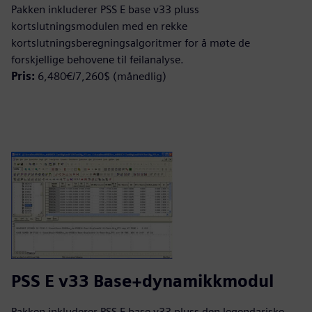
Pakken inkluderer PSS E base v33 pluss
kortslutningsmodulen med en rekke
kortslutningsberegningsalgoritmer for å møte de
forskjellige behovene til feilanalyse.
Pris:
6,480€/7,260$ (månedlig)
PSS E v33 Base+dynamikkmodul
Pakken inkluderer PSS E base v33 pluss den legendariske