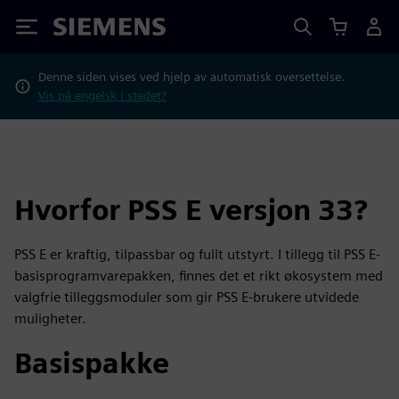
Siemens
Denne siden vises ved hjelp av automatisk oversettelse.
Vis på engelsk i stedet?
Hvorfor PSS E versjon 33?
PSS E er kraftig, tilpassbar og fullt utstyrt. I tillegg til PSS E-
basisprogramvarepakken, finnes det et rikt økosystem med
valgfrie tilleggsmoduler som gir PSS E-brukere utvidede
muligheter.
Basispakke