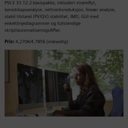
PSS E 33.12.2 basispakke, inkludert strømflyt,
beredskapsanalyse, nettverksreduksjon, lineær analyse,
stabil tilstand (PV/QV) stabilitet, IMD, GUI med
enkeltlinjediagrammer og fullstendige
skript/automatiseringsAPIer.
Pris:
4,270€/4,785$ (månedlig)