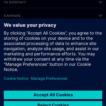
TA KONTAKT
KARRIERE
©
Siemens
2026
Bedriftsinformasjon
Personvernerklæring
Informasjonskapsler
Vilkår for bruk
Digital ID
Varsling