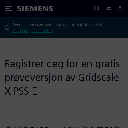
Siemens
Denne siden vises ved hjelp av automatisk oversettelse.
Vis på engelsk i stedet?
Registrer deg for en gratis
prøveversjon av Gridscale
X PSS E
Fyll ut skjemaet nedenfor for å be om PSS E-prøveperioden.