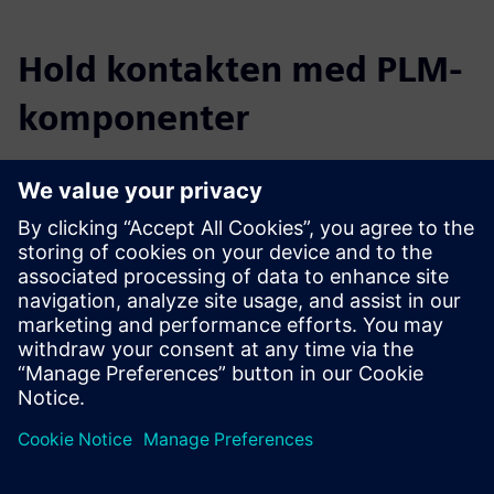
Hold kontakten med PLM-
komponenter
Les bloggen
Få nye perspektiver på PLM-komponenter og PLM-
markedet generelt.
Besøk PLM Components blogg