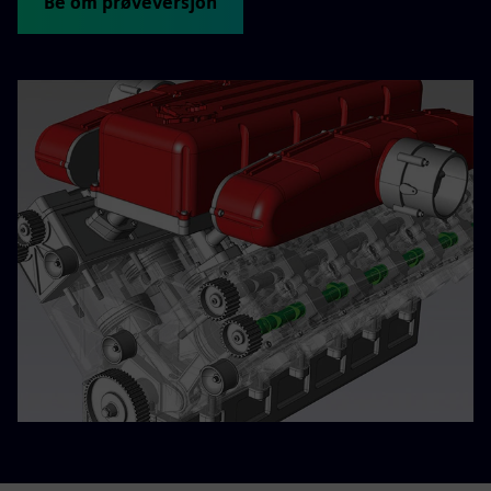
Be om prøveversjon