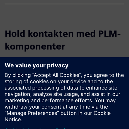
Hold kontakten med PLM-
komponenter
Les bloggen
Få nye perspektiver på PLM-komponenter og PLM-
markedet generelt.
Besøk PLM Components blogg