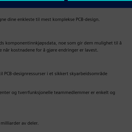
igne dine enkleste til mest komplekse PCB-design.
ntids komponentinnkjøpsdata, noe som gir dem mulighet til å
når kostnadene for å gjøre endringer er lavest.
il PCB-designressurser i et sikkert skyarbeidsområde
ssenter og tverrfunksjonelle teammedlemmer er enkelt og
illiarder av deler.