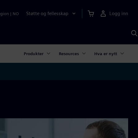
Støtte og fellesskap
Logg inn
egion
|
NO
S
m
S
A
Produkter
Resources
Hva er nytt