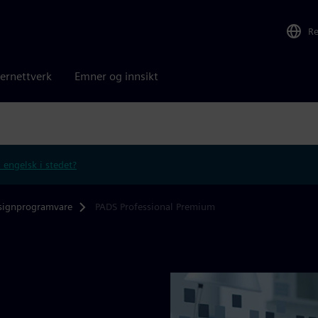
R
ernettverk
Emner og innsikt
 engelsk i stedet?
signprogramvare
PADS Professional Premium