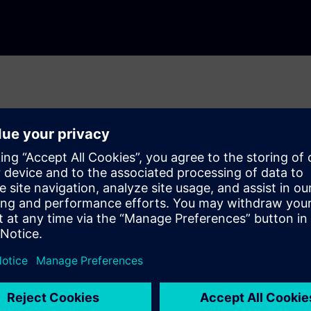
um DFM
rbeid og versjonsadministrasjon, delvalg,
verktøy som muliggjør en komplett PCB-designflyt.