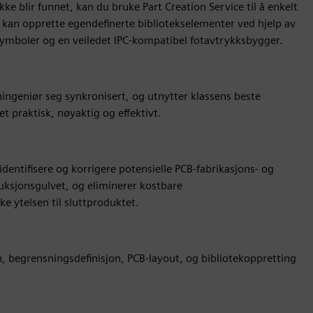
ke blir funnet, kan du bruke Part Creation Service til å enkelt
 kan opprette egendefinerte bibliotekselementer ved hjelp av
symboler og en veiledet IPC-kompatibel fotavtrykksbygger.
ngeniør seg synkronisert, og utnytter klassens beste
t praktisk, nøyaktig og effektivt.
dentifisere og korrigere potensielle PCB-fabrikasjons- og
uksjonsgulvet, og eliminerer kostbare
e ytelsen til sluttproduktet.
n, begrensningsdefinisjon, PCB-layout, og bibliotekoppretting