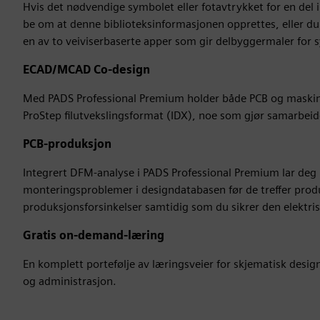
Hvis det nødvendige symbolet eller fotavtrykket for en del ik
be om at denne biblioteksinformasjonen opprettes, eller du
en av to veiviserbaserte apper som gir delbyggermaler for 
ECAD/MCAD Co-design
Med PADS Professional Premium holder både PCB og maskini
ProStep filutvekslingsformat (IDX), noe som gjør samarbeide
PCB-produksjon
Integrert DFM-analyse i PADS Professional Premium lar deg i
monteringsproblemer i designdatabasen før de treffer prod
produksjonsforsinkelser samtidig som du sikrer den elektrisk
Gratis on-demand-læring
En komplett portefølje av læringsveier for skjematisk desig
og administrasjon.