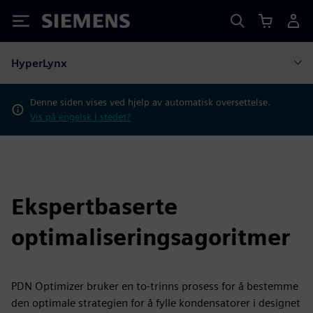
Siemens
HyperLynx
Denne siden vises ved hjelp av automatisk oversettelse.
Vis på engelsk i stedet?
Ekspertbaserte
optimaliseringsagoritmer
PDN Optimizer bruker en to-trinns prosess for å bestemme
den optimale strategien for å fylle kondensatorer i designet