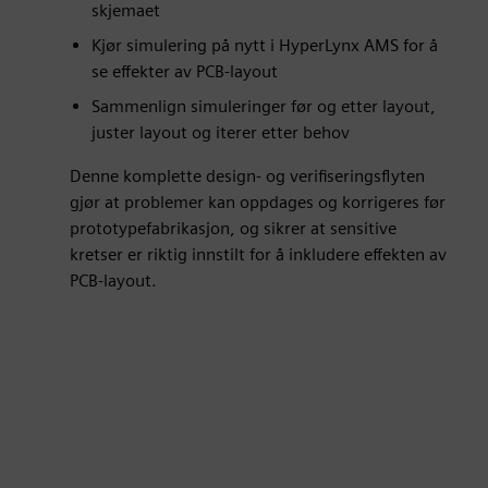
skjemaet
Kjør simulering på nytt i HyperLynx AMS for å
se effekter av PCB-layout
Sammenlign simuleringer før og etter layout,
juster layout og iterer etter behov
er
lscreen
Denne komplette design- og verifiseringsflyten
gjør at problemer kan oppdages og korrigeres før
prototypefabrikasjon, og sikrer at sensitive
kretser er riktig innstilt for å inkludere effekten av
PCB-layout.