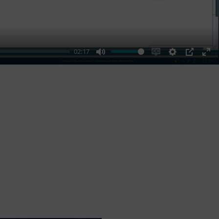
02:17
Mute
Enable
Settings
PIP
Ent
captions
ful