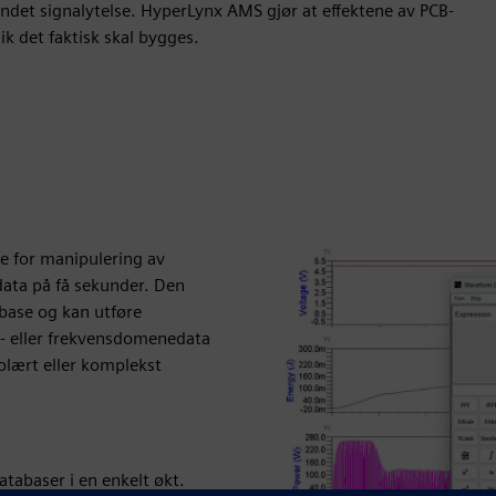
andet signalytelse. HyperLynx AMS gjør at effektene av PCB-
ik det faktisk skal bygges.
e for manipulering av
 data på få sekunder. Den
sbase og kan utføre
s- eller frekvensdomenedata
olært eller komplekst
databaser i en enkelt økt.