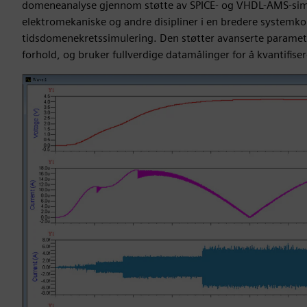
domeneanalyse gjennom støtte av SPICE- og VHDL-AMS-simu
elektromekaniske og andre disipliner i en bredere systemk
tidsdomenekretssimulering. Den støtter avanserte parametri
forhold, og bruker fullverdige datamålinger for å kvantifise