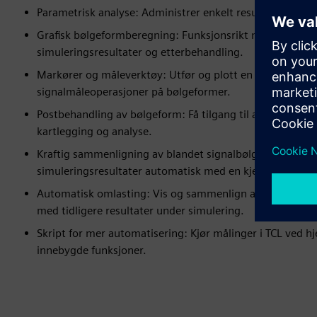
Parametrisk analyse: Administrer enkelt resultater fra fl
Grafisk bølgeformberegning: Funksjonsrikt miljø for visn
simuleringsresultater og etterbehandling.
Markører og måleverktøy: Utfør og plott en rekke analo
signalmåleoperasjoner på bølgeformer.
Postbehandling av bølgeform: Få tilgang til avanserte s
kartlegging og analyse.
Kraftig sammenligning av blandet signalbølgeform: Sa
simuleringsresultater automatisk med en kjent god bølg
Automatisk omlasting: Vis og sammenlign automatisk ny
med tidligere resultater under simulering.
Skript for mer automatisering: Kjør målinger i TCL ved hj
innebygde funksjoner.