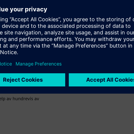
ere simuleringskjøringer.
ing av
ge og blandede
ignalbehandlingsverktøy,
mmenlign
eform.
e simuleringsresultater
elp av hundrevis av