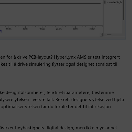
jen for å drive PCB-layout? HyperLynx AMS er tett integrert
 til å drive simulering flytter også designet sømløst til
ske designfølsomheter, feie kretsparametere, bestemme
sere ytelsen i verste fall. Bekreft designets ytelse ved hjelp
ptimaliser ytelsen før du forplikter det til fabrikasjon
påvirker høyhastighets digital design, men ikke mye annet.