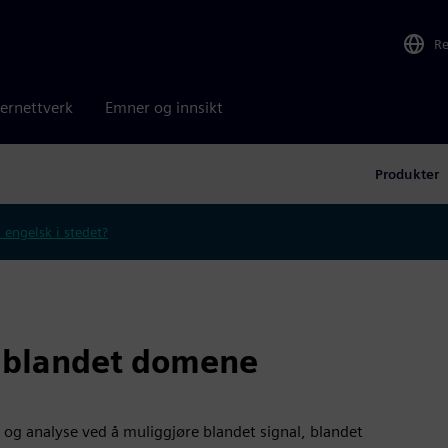
R
ernettverk
Emner og innsikt
Produkter
 engelsk i stedet?
, blandet domene
n og analyse ved å muliggjøre blandet signal, blandet