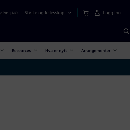
Støtte og fellesskap
Logg inn
egion
|
NO
S
m
S
A
Resources
Hva er nytt
Arrangementer