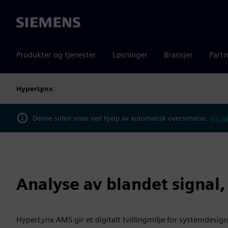
Siemens
Produkter og tjenester
Løsninger
Bransjer
Partn
HyperLynx
Denne siden vises ved hjelp av automatisk oversettelse.
Vis på
Analyse av blandet signal
HyperLynx AMS gir et digitalt tvillingmiljø for systemdesig