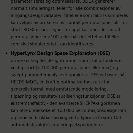
parameteriseres og optimaliseres. 3DEX genererer
normalt simuleringstilfeller for alle kombinasjoner av
inngangsdesignvariabler; tilfellene som faktisk simuleres
kan velges av brukeren hvis antall permutasjoner blir for
stort. 3DEX er best egnet for applikasjoner der antall
permutasjoner er <100, eller når delsettet av tilfeller
som skal simuleres lett kan identifiseres.
HyperLynx Design Space Exploration (DSE)
utmerker seg der designrommet som skal utforskes er
veldig stort (> 100 000 permutasjoner eller mer) og
swept-parameteranalyse er upraktisk. DSE er basert på
HEEDS-MDO, en kraftig optimaliseringssuite for
generelle formål med omfattende modellering,
tilpasning og resultatvisualiseringsfunksjoner. DSE er
ekstremt effektiv - den avanserte SHERPA-algoritmen
kan ofte undersøke et 100 000 permutasjonsdesignrom
og finne en brukbar løsning ved å kjøre så få som 100
automatisk valgte simuleringseksperimenter.