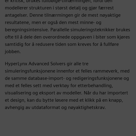
er kritisk, brukes fullbølge-tilnærmingen, fordi den
modellerer strukturen i størst detalj og gjør færrest
antagelser. Denne tilnærmingen gir de mest nøyaktige
resultatene, men er også den mest minne- og
beregningsintensive. Parallelle simuleringsteknikker brukes
ofte til å dele den overordnede oppgaven i biter som kjøres
samtidig for å redusere tiden som kreves for å fullføre
jobben.
HyperLynx Advanced Solvers gir alle tre
simuleringsfunksjonene innenfor et felles rammeverk, med
de samme database-import- og redigeringsfunksjonene og
med et felles sett med verktøy for etterbehandling,
visualisering og eksport av modeller. Når du har importert
et design, kan du bytte løsere med et klikk på en knapp,
avhengig av utdataformat og nøyaktighetskrav.