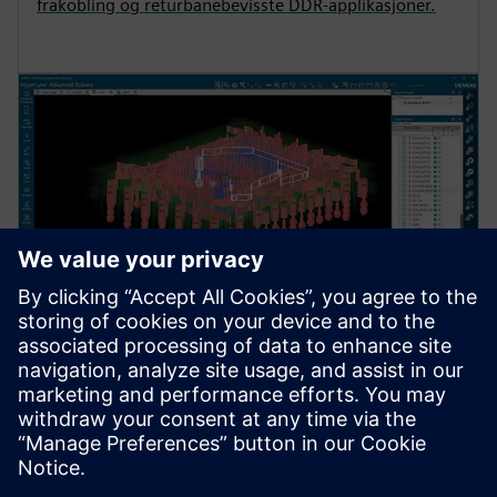
frakobling og returbanebevisste DDR-applikasjoner.
KVASISTATISK LØSER
HyperLynx Quasi-Static Solver
Rask 3D er ideell for å analysere strukturer som er små
sammenlignet med signalbølgelengden. Den brukes til