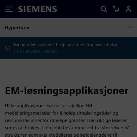
Siemens
HyperLynx
Denne siden vises ved hjelp av automatisk oversettelse.
Vis på engelsk i stedet?
EM-løsningsapplikasjoner
Ulike applikasjoner krever forskjellige EM-
modelleringsmetoder for å holde simuleringstider og
ressurskrav innenfor rimelige grenser. Den riktige løseren
som skal brukes til en jobb bestemmes ut fra størrelsen på
strukturen som skal modelleres og bølgelengdene til