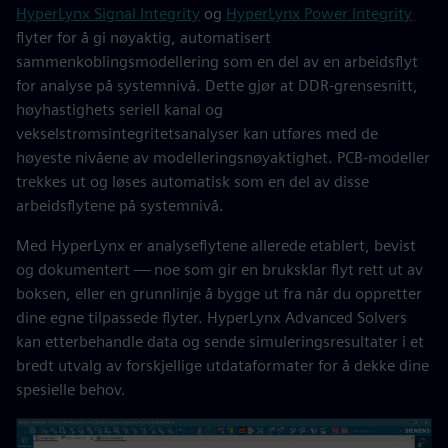
HyperLynx Signal Integrity
og
HyperLynx Power Integrity
flyter for å gi nøyaktig, automatisert
sammenkoblingsmodellering som en del av en arbeidsflyt
for analyse på systemnivå. Dette gjør at DDR-grensesnitt,
høyhastighets seriell kanal og
vekselstrømsintegritetsanalyser kan utføres med de
høyeste nivåene av modelleringsnøyaktighet. PCB-modeller
trekkes ut og løses automatisk som en del av disse
arbeidsflytene på systemnivå.
Med HyperLynx er analyseflytene allerede etablert, bevist
og dokumentert — noe som gir en bruksklar flyt rett ut av
boksen, eller en grunnlinje å bygge ut fra når du oppretter
dine egne tilpassede flyter. HyperLynx Advanced Solvers
kan etterbehandle data og sende simuleringsresultater i et
bredt utvalg av forskjellige utdataformater for å dekke dine
spesielle behov.