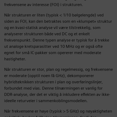
frekvensene av interesse (FOI) i strukturen.
Når strukturen er liten (typisk < 1/10 bølgelengde) ved
siden av FOI, kan den betraktes som en «klumpet» struktur
og en kvasi-statisk analyse vil være tilstrekkelig, som
analyserer strukturen både ved DC og et enkelt
frekvenspunkt. Denne typen analyse er typisk for å trekke
ut analoge kretsparasitter ved 10 MHz og er også ofte
egnet for små IC-pakker som opererer med moderate
hastigheter.
Når strukturen er stor, plan og regelmessig, og frekvensene
er moderate (opptil noen få GHz), dekomponerer
hybridteknikken strukturen i plan og overføringslinjer,
forbundet med vias. Denne tilnærmingen er vanlig for
DDR-analyse, der det er viktig å inkludere effekten av ikke-
ideelle returveier i sammenkoblingsmodellen.
Når frekvensene er høye (typisk > 5 GHz) og nøyaktigheten