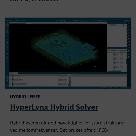
HYBRID LØSER
HyperLynx Hybrid Solver
Hybridløseren gir god nøyaktighet for store strukturer
ved mellomfrekvenser. Det brukes ofte til PCB-