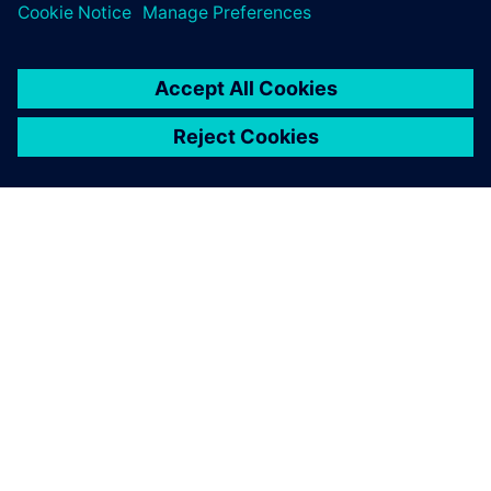
å modellere IC-pakker ved mellomfrekvenser og trekke
ut brettparasitikk for analoge/blandede
signalsimuleringer.
HyperLynx Design Space
Exploration