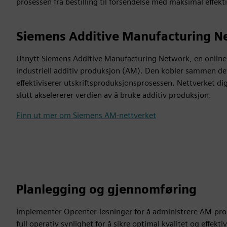
prosessen fra bestilling til forsendelse med maksimal effekti
Siemens Additive Manufacturing N
Utnytt Siemens Additive Manufacturing Network, en online s
industriell additiv produksjon (AM). Den kobler sammen de
effektiviserer utskriftsproduksjonsprosessen. Nettverket di
slutt akselererer verdien av å bruke additiv produksjon.
Finn ut mer om Siemens AM-nettverket
Planlegging og gjennomføring
Implementer Opcenter-løsninger for å administrere AM-pro
full operativ synlighet for å sikre optimal kvalitet og effekt