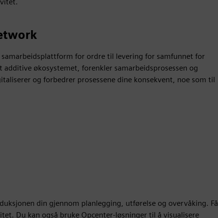
vitet.
etwork
amarbeidsplattform for ordre til levering for samfunnet for
t additive økosystemet, forenkler samarbeidsprosessen og
gitaliserer og forbedrer prosessene dine konsekvent, noe som til
duksjonen din gjennom planlegging, utførelse og overvåking. Få
ivitet. Du kan også bruke Opcenter-løsninger til å visualisere