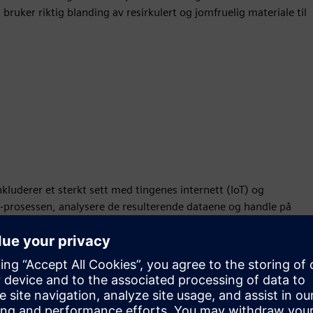
 bruker riktig blanding av resirkulert og jomfruelig materiale til
luderer et sterkt sett med tingenes internett (IoT) og
M-prosessen, analysere de resulterende dataene og handle på
e tilbakemeldingssløyfen lar deg gi innsikt tilbake til
liserer neste generasjons innovasjon.