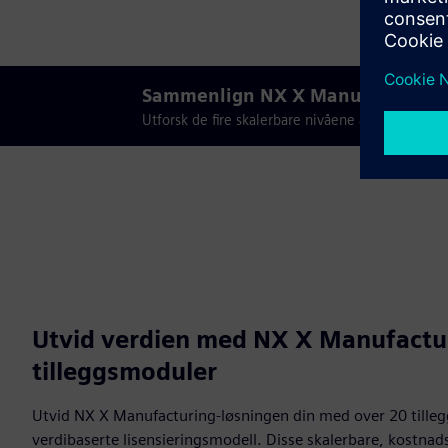
Sammenlign NX X Manufacturing-
Utforsk de fire skalerbare nivåene av NX X Man
Utvid verdien med NX X Manufactu
tilleggsmoduler
Utvid NX X Manufacturing-løsningen din med over 20 tilleg
verdibaserte lisensieringsmodell. Disse skalerbare, kostnads