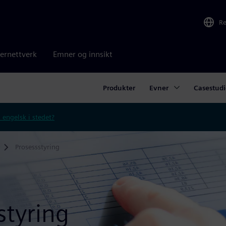
R
ernettverk
Emner og innsikt
Produkter
Evner
Casestudi
 engelsk i stedet?
Prosessstyring
styring