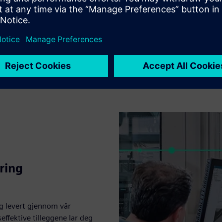
løsninger
ufacturing-løsninger: Essentials, Standard, Advanced og Premium
ring
g levert gjennom vår
effektive tilleggene lar deg