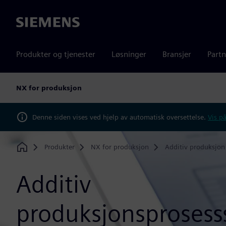
Siemens
Produkter og tjenester
Løsninger
Bransjer
Partn
NX for produksjon
Denne siden vises ved hjelp av automatisk oversettelse.
Vis på
Produkter
NX for produksjon
Additiv produksjon
Home
Additiv
produksjonsprosess