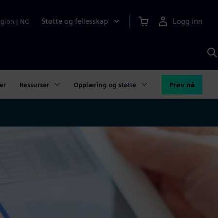
Støtte og fellesskap
Logg inn
egion
|
NO
S
m
S
A
er
Ressurser
Opplæring og støtte
Prøv nå