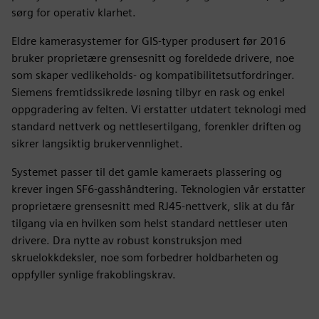
sørg for operativ klarhet.
Eldre kamerasystemer for GIS-typer produsert før 2016
bruker proprietære grensesnitt og foreldede drivere, noe
som skaper vedlikeholds- og kompatibilitetsutfordringer.
Siemens fremtidssikrede løsning tilbyr en rask og enkel
oppgradering av felten. Vi erstatter utdatert teknologi med
standard nettverk og nettlesertilgang, forenkler driften og
sikrer langsiktig brukervennlighet.
Systemet passer til det gamle kameraets plassering og
krever ingen SF6-gasshåndtering. Teknologien vår erstatter
proprietære grensesnitt med RJ45-nettverk, slik at du får
tilgang via en hvilken som helst standard nettleser uten
drivere. Dra nytte av robust konstruksjon med
skruelokkdeksler, noe som forbedrer holdbarheten og
oppfyller synlige frakoblingskrav.