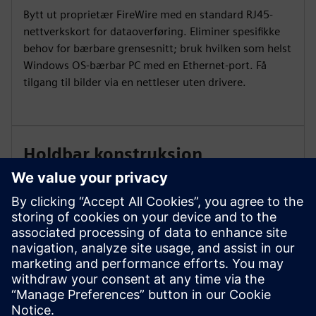
Bytt ut proprietær FireWire med en standard RJ45-
nettverkskort for dataoverføring. Eliminer spesifikke
behov for bærbare grensesnitt; bruk hvilken som helst
Windows OS-bærbar PC med en Ethernet-port. Få
tilgang til bilder via en nettleser uten drivere.
Holdbar konstruksjon
Den nye systemdesignen inkluderer et
tilkoblingspunkt for plug-in-grensesnitt for RJ45-
kabelen og en USB-strømport med to
skruelokkdeksler. Systemet oppfyller kravene til synlig
frakobling i henhold til NEC 225.51 og 230,204.