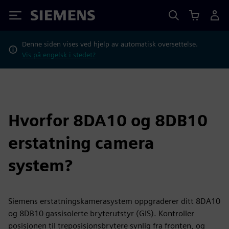
Siemens
Denne siden vises ved hjelp av automatisk oversettelse.
Vis på engelsk i stedet?
Hvorfor 8DA10 og 8DB10
erstatning camera
system?
Siemens erstatningskamerasystem oppgraderer ditt 8DA10
og 8DB10 gassisolerte bryterutstyr (GIS). Kontroller
posisjonen til treposisjonsbrytere synlig fra fronten, og