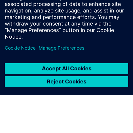
Tilleggsinformasjon og ressurser
Nettsted: LÜTH & DÜMCHEN