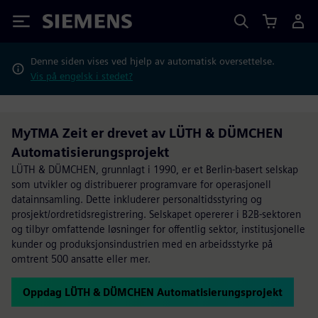
Siemens
Denne siden vises ved hjelp av automatisk oversettelse.
Vis på engelsk i stedet?
MyTMA Zeit er drevet av LÜTH & DÜMCHEN
Automatisierungsprojekt
LÜTH & DÜMCHEN, grunnlagt i 1990, er et Berlin-basert selskap
som utvikler og distribuerer programvare for operasjonell
datainnsamling. Dette inkluderer personaltidsstyring og
prosjekt/ordretidsregistrering. Selskapet opererer i B2B-sektoren
og tilbyr omfattende løsninger for offentlig sektor, institusjonelle
kunder og produksjonsindustrien med en arbeidsstyrke på
omtrent 500 ansatte eller mer.
Oppdag LÜTH & DÜMCHEN Automatisierungsprojekt