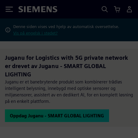
Siemens
Denne siden vises ved hjelp av automatisk oversettelse.
Vis på engelsk i stedet?
Juganu for Logistics with 5G private network
er drevet av Juganu - SMART GLOBAL
LIGHTING
Juganu er et banebrytende produkt som kombinerer trådløs
intelligent belysning, innebygd med optiske sensorer og
miljøsensorer, assistert av en dedikert AI, for en komplett løsning
på en enkelt plattform.
Oppdag Juganu - SMART GLOBAL LIGHTING