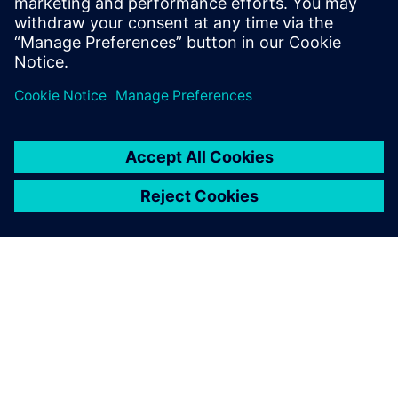
Juganu for Logistics with 5G private network
OM SIEMENS