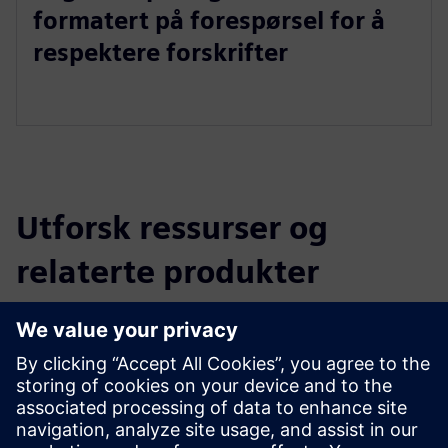
formatert på forespørsel for å
respektere forskrifter
Utforsk ressurser og
relaterte produkter
Tilleggsinformasjon og ressurser
Juganu Smart city Orange Business
Forutsetninger