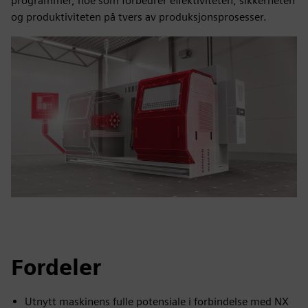
programmer, noe som forbedrer effektiviteten, sikkerheten
og produktiviteten på tvers av produksjonsprosesser.
Fordeler
Utnytt maskinens fulle potensiale i forbindelse med NX