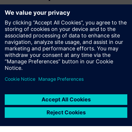
Tilleggsinformasjon og ressurser
Mer informasjon
Forutsetninger
ingen