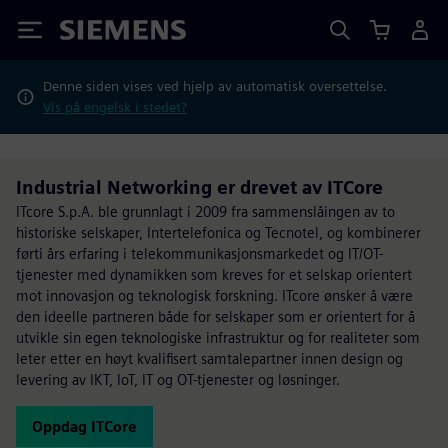
Siemens
Denne siden vises ved hjelp av automatisk oversettelse.
Vis på engelsk i stedet?
Industrial Networking er drevet av ITCore
ITcore S.p.A. ble grunnlagt i 2009 fra sammenslåingen av to
historiske selskaper, Intertelefonica og Tecnotel, og kombinerer
førti års erfaring i telekommunikasjonsmarkedet og IT/OT-
tjenester med dynamikken som kreves for et selskap orientert
mot innovasjon og teknologisk forskning. ITcore ønsker å være
den ideelle partneren både for selskaper som er orientert for å
utvikle sin egen teknologiske infrastruktur og for realiteter som
leter etter en høyt kvalifisert samtalepartner innen design og
levering av IKT, IoT, IT og OT-tjenester og løsninger.
Oppdag ITCore