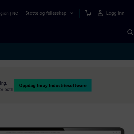
Støtte og fellesskap
Logg inn
egion
|
NO
S
m
S
A
ing,
Oppdag Inray Industriesoftware
for both