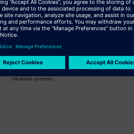
Modulær systemintegrasjon
med plugin-moduler
OPC-ruteren letter systemkommunikasjon gjennom
tilpassbare plugin-moduler, tillegg og ETL-verktøy.
Hver utvidelse tilpasser seg spesifikke
målsystemkrav, noe som muliggjør effektiv
datainnsamling og konsolidering. Dette sikrer
optimal informasjonstilgjengelighet på tvers av alle
tilkoblede systemer.