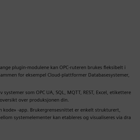
mange plugin-modulene kan OPC-ruteren brukes fleksibelt i
 sammen for eksempel Cloud-plattformer Databasesystemer,
av systemer som OPC UA, SQL, MQTT, REST, Excel, etikettere
 oversikt over produksjonen din.
n kode» -app. Brukergrensesnittet er enkelt strukturert,
 mellom systemelementer kan etableres og visualiseres via dra