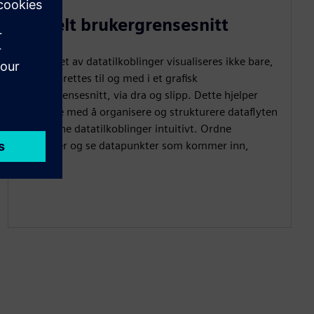
Visuelt brukergrensesnitt
Oppsettet av datatilkoblinger visualiseres ikke bare,
men opprettes til og med i et grafisk
brukergrensesnitt, via dra og slipp. Dette hjelper
brukerne med å organisere og strukturere dataflyten
og betjene datatilkoblinger intuitivt. Ordne
dataflyter og se datapunkter som kommer inn,
direkte.