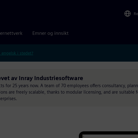
R
ernettverk
Emner og innsikt
 engelsk i stedet?
vet av Inray Industriesoftware
s for 25 years now. A team of 70 employees offers consultancy, plann
ons are freely scalable, thanks to modular licensing, and are suitable 
erprises.