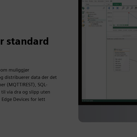
r standard
som muliggjør
g distribuerer data der det
emer (MQTT/REST), SQL-
il via dra og slipp uten
Edge Devices for lett