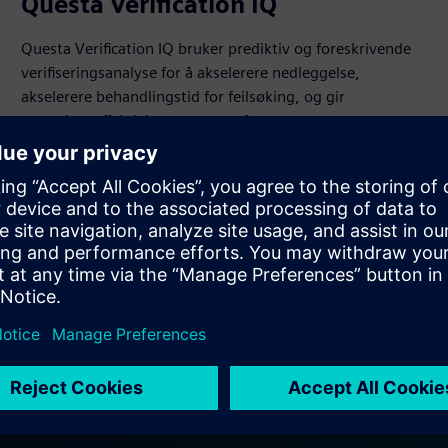
Questa Verification IQ
Questa Verification IQ bruker prediktiv og foreskrivende
verifiseringsanalyse for å akselerere nedleggelse,
akselerere behandlingstid for feilsøking, og gir
regresjonseffektivitet som transformerer
bekreftelsesprosessen.
Vis produkt