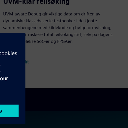
UVM-klar feilsøking
UVM-aware Debug gir viktige data om driften av
dynamiske klassebaserte testbenker i de kjente
sammenhengene med kildekode og bølgeformvisning,
noe som gir raskere total feilsøkingstid, selv på dagens
mest komplekse SoC-er og FPGAer.
Vis produkt