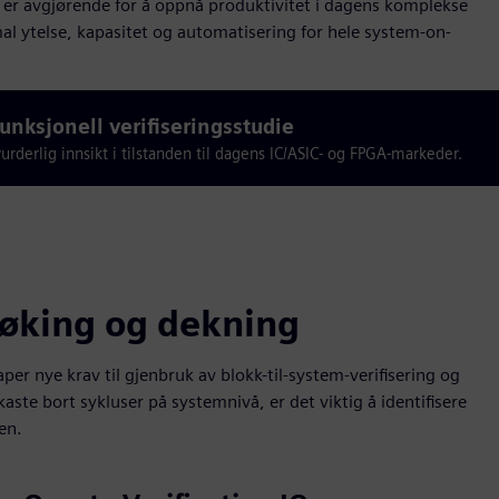
og er avgjørende for å oppnå produktivitet i dagens komplekse
al ytelse, kapasitet og automatisering for hele system-on-
nksjonell verifiseringsstudie
rderlig innsikt i tilstanden til dagens IC/ASIC- og FPGA-markeder.
lsøking og dekning
 nye krav til gjenbruk av blokk-til-system-verifisering og
aste bort sykluser på systemnivå, er det viktig å identifisere
en.