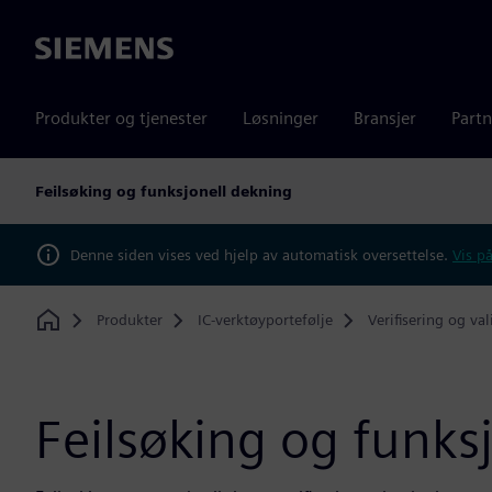
Siemens
Produkter og tjenester
Løsninger
Bransjer
Partn
Feilsøking og funksjonell dekning
Denne siden vises ved hjelp av automatisk oversettelse.
Vis på
Produkter
IC-verktøyportefølje
Verifisering og va
Home
Feilsøking og funks