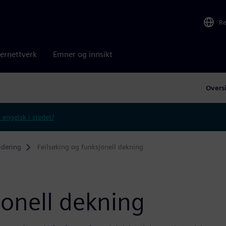
R
ernettverk
Emner og innsikt
Overs
 engelsk i stedet?
lidering
Feilsøking og funksjonell dekning
jonell dekning