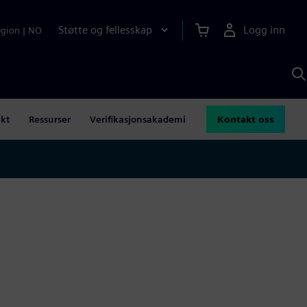
Støtte og fellesskap
Logg inn
egion
|
NO
S
m
S
A
ikt
Ressurser
Verifikasjonsakademi
Kontakt oss