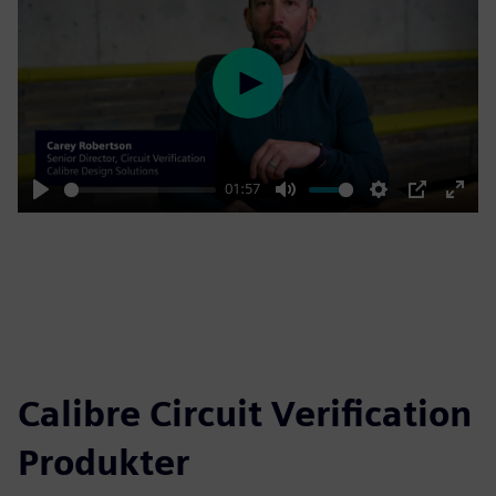
Play
01:57
Play
Mute
Settings
PIP
Enter
fulls
Calibre Circuit Verification
Produkter