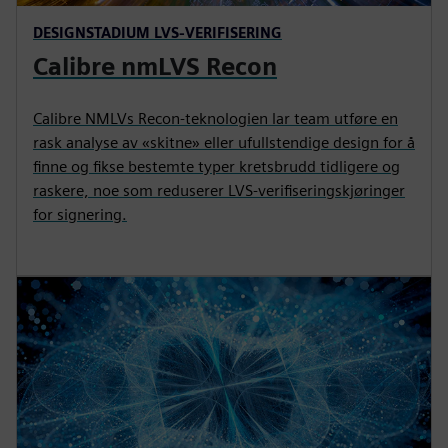
DESIGNSTADIUM LVS-VERIFISERING
Calibre nmLVS Recon
Calibre NMLVs Recon-teknologien lar team utføre en
rask analyse av «skitne» eller ufullstendige design for å
finne og fikse bestemte typer kretsbrudd tidligere og
raskere, noe som reduserer LVS-verifiseringskjøringer
for signering.