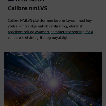
BRANSJELEDENDE LVS
Calibre nmLVS
Calibre NMLVS-plattformen leverer layout med høy
ytelse kontra skjematisk verifisering, elektrisk
regelkontroll og avansert parameterberegning for å
validere kretsintegritet og nøyaktighet.