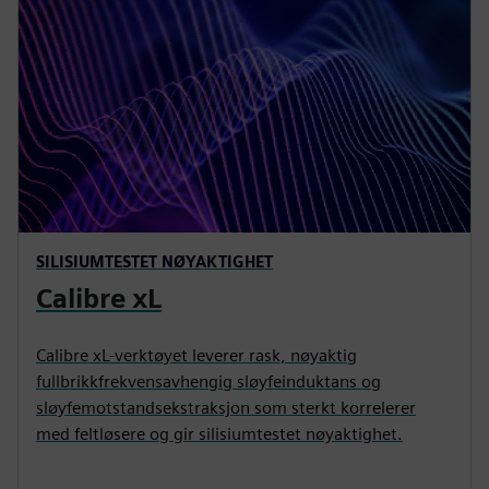
SILISIUMTESTET NØYAKTIGHET
Calibre xL
Calibre xL-verktøyet leverer rask, nøyaktig
fullbrikkfrekvensavhengig sløyfeinduktans og
sløyfemotstandsekstraksjon som sterkt korrelerer
med feltløsere og gir silisiumtestet nøyaktighet.