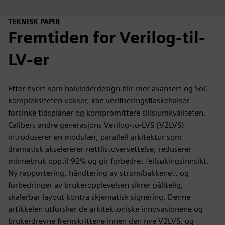
TEKNISK PAPIR
Fremtiden for Verilog-til-
LV-er
Etter hvert som halvlederdesign blir mer avansert og SoC-
kompleksiteten vokser, kan verifiseringsflaskehalser
forsinke tidsplaner og kompromittere silisiumkvaliteten.
Calibers andre generasjons Verilog-to-LVS (V2LVS)
introduserer en modulær, parallell arkitektur som
dramatisk akselererer nettlistoversettelse, reduserer
minnebruk opptil 92% og gir forbedret feilsøkingsinnsikt.
Ny rapportering, håndtering av strøm/bakkenett og
forbedringer av brukeropplevelsen sikrer pålitelig,
skalerbar layout kontra skjematisk signering. Denne
artikkelen utforsker de arkitektoniske innovasjonene og
brukerdrevne fremskrittene innen den nye V2LVS, og