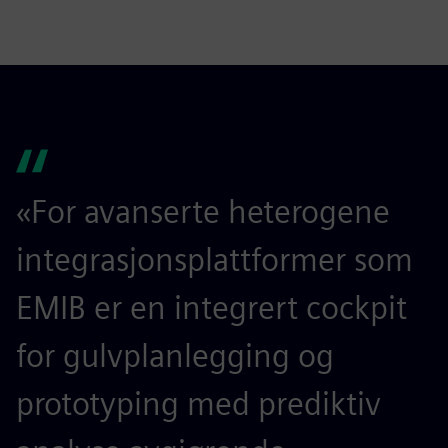
fulls
«For avanserte heterogene
integrasjonsplattformer som
EMIB er en integrert cockpit
for gulvplanlegging og
prototyping med prediktiv