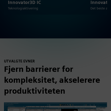
Innovator3D IC
Innovato
Teknologiaktivering
Det beste av
UTVALGTE EVNER
Fjern barrierer for
kompleksitet, akselerere
produktiviteten