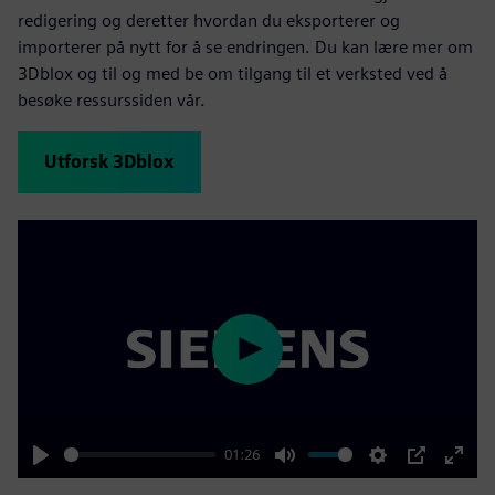
redigering og deretter hvordan du eksporterer og
importerer på nytt for å se endringen. Du kan lære mer om
3Dblox og til og med be om tilgang til et verksted ved å
besøke ressurssiden vår.
Utforsk 3Dblox
Play
01:26
Play
Mute
Settings
PIP
Enter