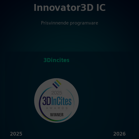
Innovator3D IC
Prisvinnende programvare
3Dincites
C
2025
2026