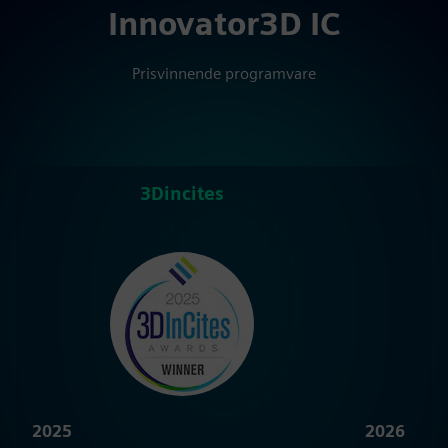
Innovator3D IC
Prisvinnende programvare
3Dincites
C
2025
2026