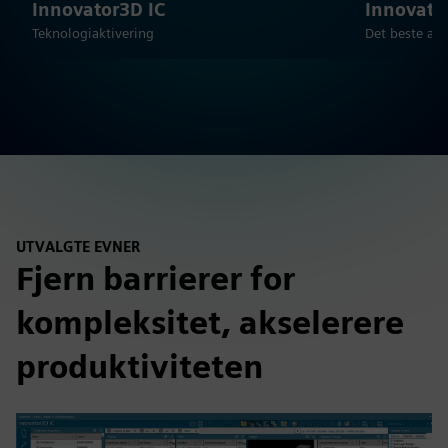
Innovator3D IC
Innovato
Teknologiaktivering
Det beste av
UTVALGTE EVNER
Fjern barrierer for
kompleksitet, akselerere
produktiviteten