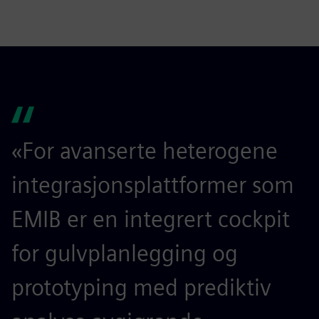
fulls
«For avanserte heterogene
integrasjonsplattformer som
EMIB er en integrert cockpit
for gulvplanlegging og
prototyping med prediktiv