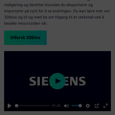
redigering og deretter hvordan du eksporterer og
importerer på nytt for å se endringen. Du kan lære mer om
3Dblox og til og med be om tilgang til et verksted ved å
besøke ressurssiden vår.
Utforsk 3Dblox
Play
01:26
Play
Mute
Settings
PIP
Enter