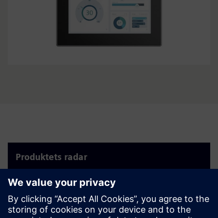
Produktets radar
Product Radar er det offisielle Siemens-verktøyet som
støtter søket etter produkter.
Produkter radar