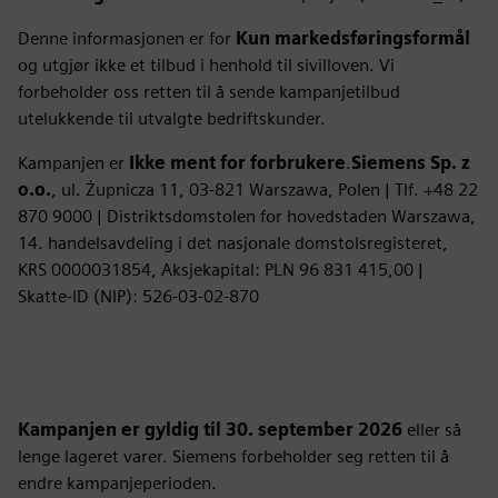
Denne informasjonen er for
Kun markedsføringsformål
og utgjør ikke et tilbud i henhold til sivilloven. Vi
forbeholder oss retten til å sende kampanjetilbud
utelukkende til utvalgte bedriftskunder.
Kampanjen er
Ikke ment for forbrukere
.
Siemens Sp. z
o.o.
, ul. Żupnicza 11, 03‑821 Warszawa, Polen | Tlf. +48 22
870 9000 | Distriktsdomstolen for hovedstaden Warszawa,
14. handelsavdeling i det nasjonale domstolsregisteret,
KRS 0000031854, Aksjekapital: PLN 96 831 415,00 |
Skatte-ID (NIP): 526‑03‑02‑870
Kampanjen er gyldig til 30. september 2026
eller så
lenge lageret varer. Siemens forbeholder seg retten til å
endre kampanjeperioden.