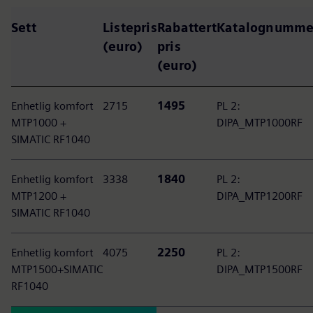
Sett
Listepris
Rabattert
Katalognumme
(euro)
pris
(euro)
Enhetlig komfort
2715
1495
PL 2:
MTP1000 +
DIPA_MTP1000RF
SIMATIC RF1040
Enhetlig komfort
3338
1840
PL 2:
MTP1200 +
DIPA_MTP1200RF
SIMATIC RF1040
Enhetlig komfort
4075
2250
PL 2:
MTP1500+SIMATIC
DIPA_MTP1500RF
RF1040