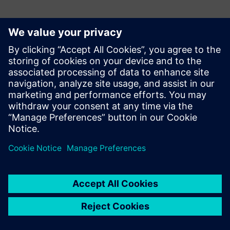
Tilleggsinformasjon og ressurser
Infrastruktursystem HL-X-LAB™
Nettsted HL-X-LAB™
Forutsetninger
3,2 meter romhøyde