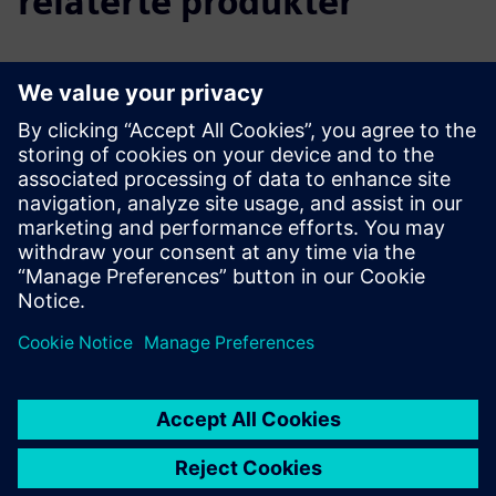
relaterte produkter
Tilleggsinformasjon og ressurser
Mer informasjon
Forutsetninger
Kjører ERP-system
budsjett og CFO-godkjenning