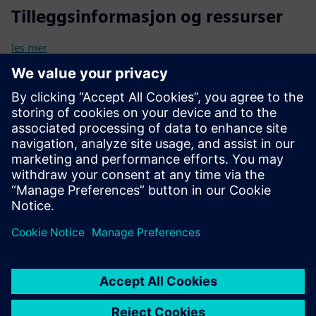
Tilleggsinformasjon og ressurser
les mer
Forutsetninger
salgsdokumentasjon
mekaniske, elektriske og rørleggerplaner
2D/3D tegninger, skjemaer, modeller, spesifikasjoner
eksisterende nettstedsdatabase og detaljer
kundekrav