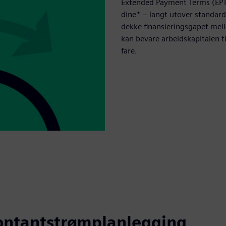
Extended Payment Terms (EPT) 
dine* – langt utover standard
dekke finansieringsgapet mell
kan bevare arbeidskapitalen t
fare.
kontantstrømplanlegging