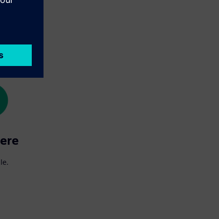
nere
le.