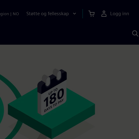
Støtte og fellesskap
Logg inn
egion
|
NO
S
m
S
A