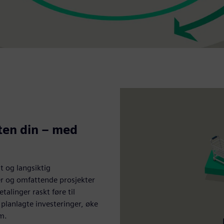
eten din – med
st og langsiktig
er og omfattende prosjekter
alinger raskt føre til
e planlagte investeringer, øke
m.