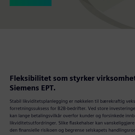
Fleksibilitet som styrker virksomh
Siemens EPT.
Stabil likviditetsplanlegging er nøkkelen til bærekraftig vek
forretningssuksess for B2B‑bedrifter. Ved store investering
kan lange betalingsvilkår overfor kunder og forsinkede innbet
likviditetsutfordringer. Slike flaskehalser kan vanskeliggjør
den finansielle risikoen og begrense selskapets handlingsro