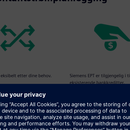
leksibelt etter dine behov.
Siemens EPT er tilgjengelig i ti
eksisterende bankkreditter.
lingsfristen