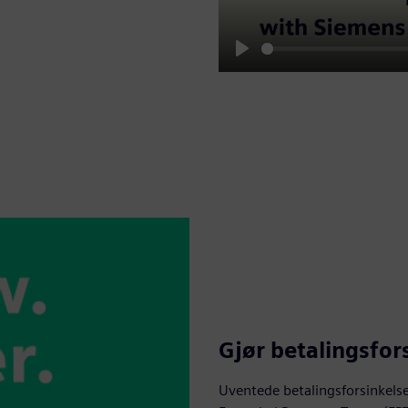
Play
Gjør betalingsfors
Uventede betalingsforsinkelser