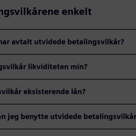
ingsvilkårene enkelt
har avtalt utvidede betalingsvilkår?
svilkår likviditeten min?
svilkår eksisterende lån?
an jeg benytte utvidede betalingsvilkå