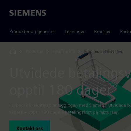
Siemens
Produkter og tjenester
Løsninger
Bransjer
Partn
Produkter
Finansiering
Kjøp nå. Betal senere.
Home
Utvidede betalingsv
opptil 180 dager
Forbedre likviditetsplanleggingen med Siemens’ utvidede bet
senere – opptil 180 dagers betalingsfrist på fakturaer.
Kontakt oss