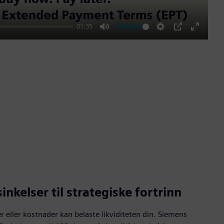
01:35
Mute
Settings
PIP
Enter
fullscre
inkelser til strategiske fortrinn
 eller kostnader kan belaste likviditeten din. Siemens