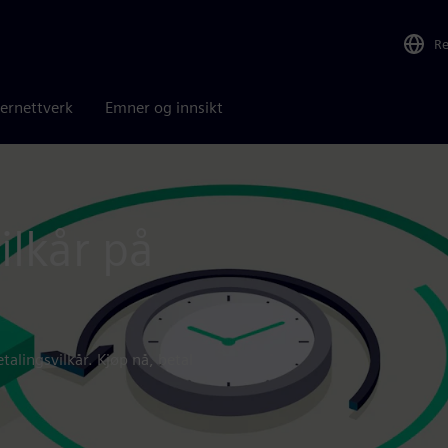
R
ernettverk
Emner og innsikt
ilkår på
alingsvilkår. Kjøp nå, betal