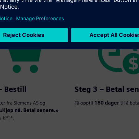
lingen skal skje – opptil
180 dager
*.
 Bestill
Steg 3 – Betal se
er fra Siemens AS og
Få opptil
180 dager
til å beta
«Kjøp nå. Betal senere.»
 EPT*.