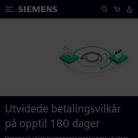
Siemens
Utvidede betalingsvilkår
på opptil 180 dager
Forbedre likviditetsplanleggingen med Siemens’ utvidede