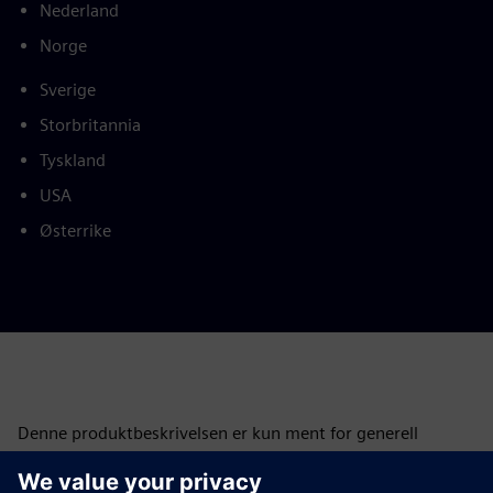
Nederland
Norge
Sverige
Storbritannia
Tyskland
USA
Østerrike
Denne produktbeskrivelsen er kun ment for generell
informasjon. Den inneholder ikke og skal ikke tolkes som et
tilbud eller en invitasjon til å inngå en finansiering. En