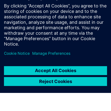
finansiering kan kun vurderes basert på individuelle
omstendigheter. Siemens Financial Services tilbyr
finansieringsløsninger gjennom sine SFS-selskaper, som er
lokalisert i forskjellige jurisdiksjoner og som tilbyr sine
produkter underlagt juridiske begrensninger, som
regulatoriske og lokale lover.