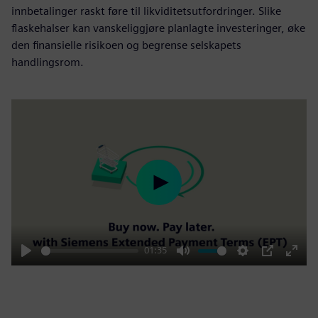
innbetalinger raskt føre til likviditetsutfordringer. Slike
flaskehalser kan vanskeliggjøre planlagte investeringer, øke
den finansielle risikoen og begrense selskapets
handlingsrom.
Play
01:35
Play
Mute
Settings
PIP
Enter
fulls