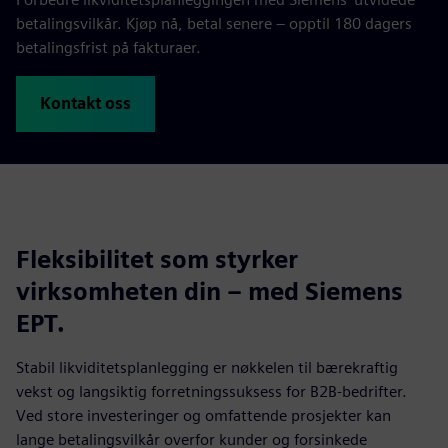
betalingsvilkår. Kjøp nå, betal senere – opptil 180 dagers
betalingsfrist på fakturaer.
Kontakt oss
Fleksibilitet som styrker
virksomheten din – med Siemens
EPT.
Stabil likviditetsplanlegging er nøkkelen til bærekraftig
vekst og langsiktig forretningssuksess for B2B‑bedrifter.
Ved store investeringer og omfattende prosjekter kan
lange betalingsvilkår overfor kunder og forsinkede