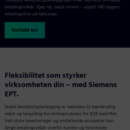
betalingsvilkår. Kjøp nå, betal senere – opptil 180 dagers
betalingsfrist på fakturaer.
Kontakt oss
Fleksibilitet som styrker
virksomheten din – med Siemens
EPT.
Stabil likviditetsplanlegging er nøkkelen til bærekraftig
vekst og langsiktig forretningssuksess for B2B‑bedrifter.
Ved store investeringer og omfattende prosjekter kan
lange betalingsvilkår overfor kunder og forsinkede