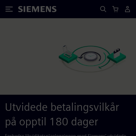
Siemens
Utvidede betalingsvilkår
på opptil 180 dager
Forbedre likviditetsplanleggingen med Siemens’ utvidede