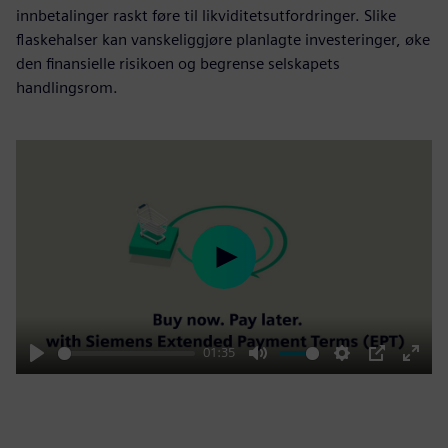
innbetalinger raskt føre til likviditetsutfordringer. Slike
flaskehalser kan vanskeliggjøre planlagte investeringer, øke
den finansielle risikoen og begrense selskapets
handlingsrom.
Play
01:35
Play
Mute
Settings
PIP
Enter
fulls