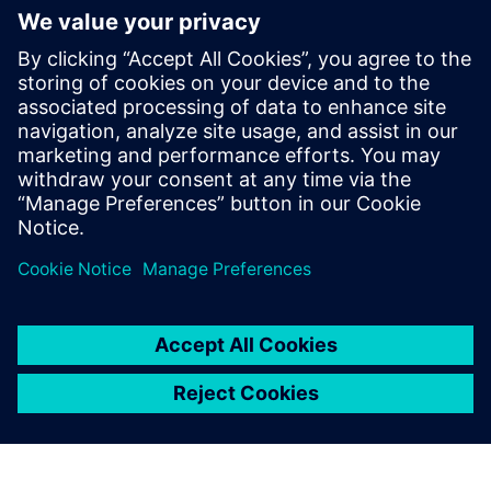
Nederland
Norge
Sverige
Storbritannia
Tyskland
USA
Østerrike
Denne produktbeskrivelsen er kun ment for generell
informasjon. Den inneholder ikke og skal ikke tolkes som et
tilbud eller en invitasjon til å inngå en finansiering. En