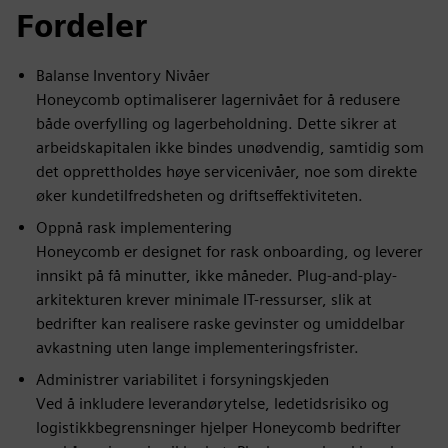
Fordeler
Balanse Inventory Nivåer
Honeycomb optimaliserer lagernivået for å redusere
både overfylling og lagerbeholdning. Dette sikrer at
arbeidskapitalen ikke bindes unødvendig, samtidig som
det opprettholdes høye servicenivåer, noe som direkte
øker kundetilfredsheten og driftseffektiviteten.
Oppnå rask implementering
Honeycomb er designet for rask onboarding, og leverer
innsikt på få minutter, ikke måneder. Plug-and-play-
arkitekturen krever minimale IT-ressurser, slik at
bedrifter kan realisere raske gevinster og umiddelbar
avkastning uten lange implementeringsfrister.
Administrer variabilitet i forsyningskjeden
Ved å inkludere leverandørytelse, ledetidsrisiko og
logistikkbegrensninger hjelper Honeycomb bedrifter