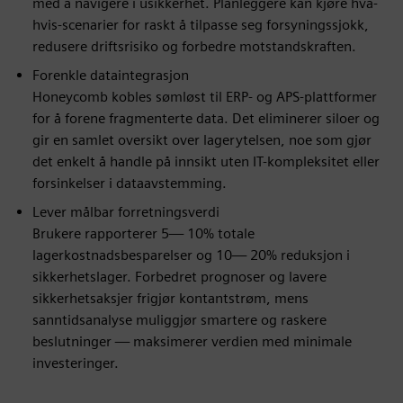
med å navigere i usikkerhet. Planleggere kan kjøre hva-
hvis-scenarier for raskt å tilpasse seg forsyningssjokk,
redusere driftsrisiko og forbedre motstandskraften.
Forenkle dataintegrasjon
Honeycomb kobles sømløst til ERP- og APS-plattformer
for å forene fragmenterte data. Det eliminerer siloer og
gir en samlet oversikt over lagerytelsen, noe som gjør
det enkelt å handle på innsikt uten IT-kompleksitet eller
forsinkelser i dataavstemming.
Lever målbar forretningsverdi
Brukere rapporterer 5— 10% totale
lagerkostnadsbesparelser og 10— 20% reduksjon i
sikkerhetslager. Forbedret prognoser og lavere
sikkerhetsaksjer frigjør kontantstrøm, mens
sanntidsanalyse muliggjør smartere og raskere
beslutninger — maksimerer verdien med minimale
investeringer.