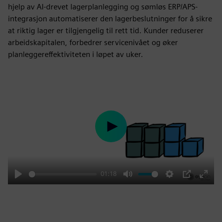
hjelp av AI-drevet lagerplanlegging og sømløs ERP/APS-
integrasjon automatiserer den lagerbeslutninger for å sikre
at riktig lager er tilgjengelig til rett tid. Kunder reduserer
arbeidskapitalen, forbedrer servicenivået og øker
planleggereffektiviteten i løpet av uker.
Play
01:18
Play
Mute
Settings
PIP
Enter
fulls