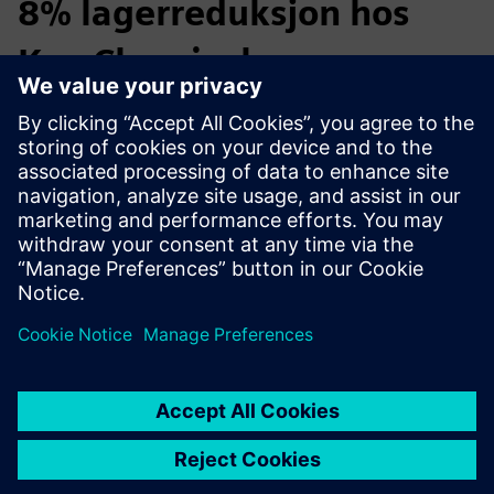
8% lagerreduksjon hos
Kao Chemicals
Hos Kao Chemicals implementerte Supply Chain
Management-teamet mållagernivåene definert med EyeOn
Stock, kombinert med en aktiv S&OE-prosess. I løpet av 6
måneder førte dette til en reduksjon på 8% i
totalbeholdningen og €20K i ekstra besparelser på eksterne
lagerkostnader.