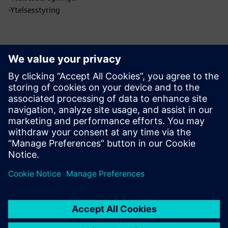
-Ytelsesstyring
Fordeler
Eiendelseffektivitet
Sikkerhet
Sustainability