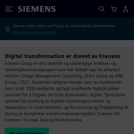
Siemens
Denne siden vises ved hjelp av automatisk oversettelse.
Vis på engelsk i stedet?
Digital transformation er drevet av Eraneos
Eraneos Group er den ledende og uavhengige ledelses- og
teknologikonsulentgruppen som har dukket opp fra alliansen
mellom Ginkgo Management Consulting, Quint Group og AWK
Group i 2021. Konsernet betjener kunder over tre kontinenter
hvor rundt 1000 dedikerte og høyt kvalifiserte fagfolk jobber
sammen for å frigjøre det fulle potensialet i digital. Tjenestene
spenner fra utvikling av digitale forretningsmodeller og
dataanalyse til cybersikkerhet, og fra sourcing og IT-rådgivning til
styring av komplekse transformasjonsprosjekter. Eraneos har
kontorer i Europa, Asia og Nord-Amerika.
Oppdag Eraneos