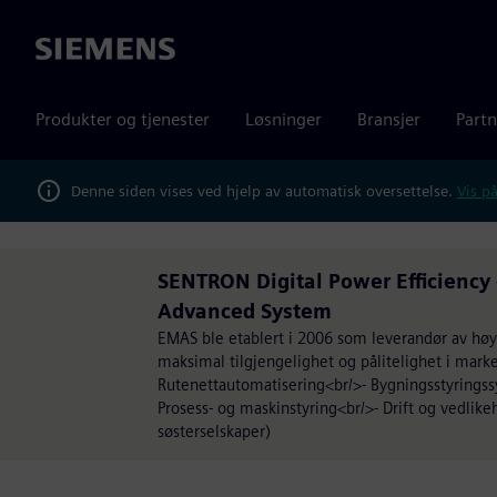
Siemens
Produkter og tjenester
Løsninger
Bransjer
Partn
Denne siden vises ved hjelp av automatisk oversettelse.
Vis på
SENTRON Digital Power Efficiency 
Advanced System
EMAS ble etablert i 2006 som leverandør av høyk
maksimal tilgjengelighet og pålitelighet i marke
Rutenettautomatisering<br/>- Bygningsstyring
Prosess- og maskinstyring<br/>- Drift og vedl
søsterselskaper)