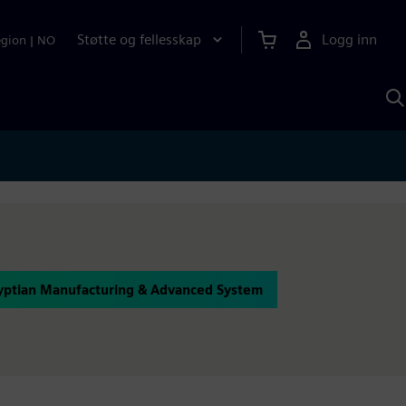
Støtte og fellesskap
Logg inn
egion
|
NO
S
m
S
A
ptian Manufacturing & Advanced System