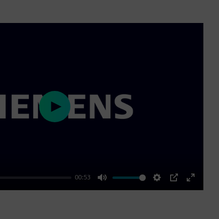
Play
00:53
Mute
Settings
PIP
Enter
fullscre