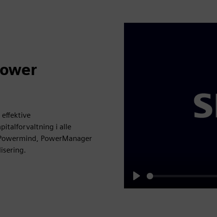
Power
 effektive
talforvaltning i alle
, Powermind, PowerManager
isering.
Play