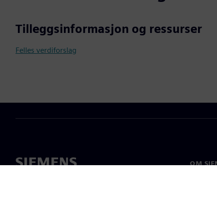
Tilleggsinformasjon og ressurser
Felles verdiforslag
OM SIE
Om oss
Ledelse