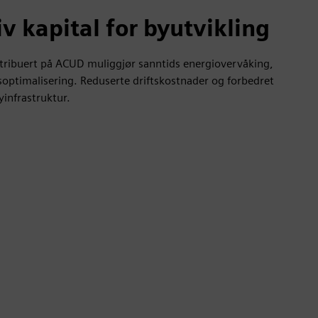
v kapital for byutvikling
istribuert på ACUD muliggjør sanntids energiovervåking,
soptimalisering. Reduserte driftskostnader og forbedret
yinfrastruktur.