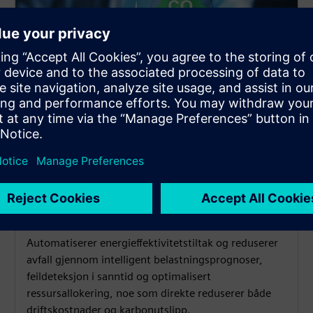
Reduser driftskostnadene og
CO2-fotavtrykket
Automatiserer energieffektivitetstiltak og reduserer
avfall gjennom intelligent belastningsprognoser,
feildeteksjon i sanntid og optimalisert
ressursallokering, noe som direkte reduserer både
driftskostnader og karbonutslipp.