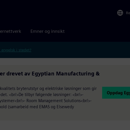
R
ernettverk
Emner og innsikt
 engelsk i stedet?
er drevet av Egyptian Manufacturing &
valitets bryterutstyr og elektriske løsninger som gir
Oppdag Egy
det. <br/>De tilbyr følgende løsninger: <br/>-
ssystemer<br/>- Room Management Solutions<br/>-
ikehold (samarbeid med EMAS og Elsewedy