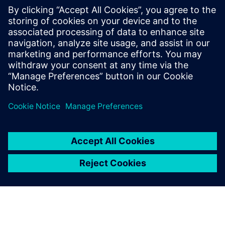
EDI-introduksjon og testemonialer 2024
EDI Human-sentrert generativ Enterprise Intelligence
(oversikt)
Forutsetninger