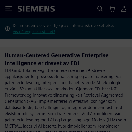
Siemens
Denne siden vises ved hjelp av automatisk oversettelse.
Vis på engelsk i stedet?
Human-Centered Generative Enterprise
Intelligence er drevet av EDI
EDI GmbH skiller seg ut som ledende innen AI-drevne
applikasjoner for prosessoptimalisering og automatisering. Vår
patenterte løsning, integrert med banebrytende AI-teknologier,
er vår USP som skiller oss i markedet. Gjennom EDI-hive-IoT
Framework og innovative tilnærming kalt Retrieval Augmented
Generation (RAG) implementerer vi effektivt løsninger som
databaserte digitale tvillinger, og integrerer dem sømløst med
eksisterende systemer som fra Siemens. Ved å kombinere vår
patenterte løsning med AI og Large Language Models (LLM) som
MISTRAL, lager vi AI-baserte hybridmodeller som kombinerer