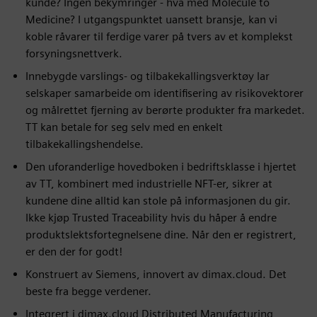
kunde? Ingen bekymringer - hva med Molecule to
Medicine? I utgangspunktet uansett bransje, kan vi
koble råvarer til ferdige varer på tvers av et komplekst
forsyningsnettverk.
Innebygde varslings- og tilbakekallingsverktøy lar
selskaper samarbeide om identifisering av risikovektorer
og målrettet fjerning av berørte produkter fra markedet.
TT kan betale for seg selv med en enkelt
tilbakekallingshendelse.
Den uforanderlige hovedboken i bedriftsklasse i hjertet
av TT, kombinert med industrielle NFT-er, sikrer at
kundene dine alltid kan stole på informasjonen du gir.
Ikke kjøp Trusted Traceability hvis du håper å endre
produktslektsfortegnelsene dine. Når den er registrert,
er den der for godt!
Konstruert av Siemens, innovert av dimax.cloud. Det
beste fra begge verdener.
Integrert i dimax.cloud Distributed Manufacturing