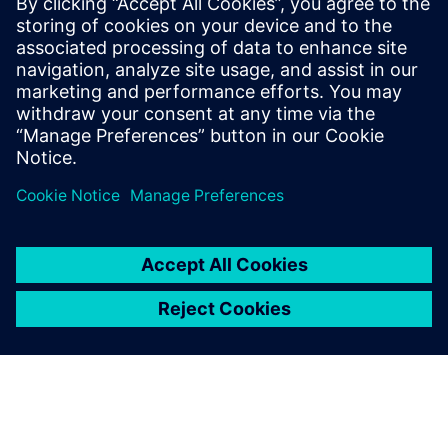
Tilleggsinformasjon og ressurser
dimax.cloud lisensierer Trusted Traceability fra Siemens DI
CS
Introduksjon til Trusted Traceability