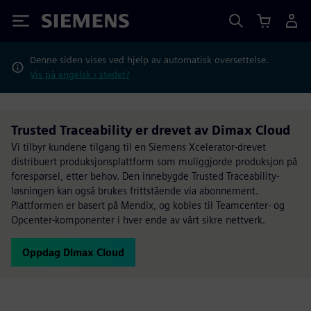
Siemens
Denne siden vises ved hjelp av automatisk oversettelse.
Vis på engelsk i stedet?
Trusted Traceability er drevet av Dimax Cloud
Vi tilbyr kundene tilgang til en Siemens Xcelerator-drevet
distribuert produksjonsplattform som muliggjorde produksjon på
forespørsel, etter behov. Den innebygde Trusted Traceability-
løsningen kan også brukes frittstående via abonnement.
Plattformen er basert på Mendix, og kobles til Teamcenter- og
Opcenter-komponenter i hver ende av vårt sikre nettverk.
Oppdag Dimax Cloud