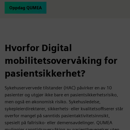
Oppdag QUMEA
Hvorfor Digital
mobilitetsovervåking for
pasientsikkerhet?
Sykehuservervede tilstander (HAC) påvirker en av 10
pasienter og utgjør ikke bare en pasientsikkerhetsrisiko,
men også en økonomisk risiko. Sykehusledelse,
sykepleierdirektører, sikkerhets- eller kvalitetsoffiserer står
overfor mangel på sanntids pasientaktivitetsinnsikt,
spesielt på fallrisiko- eller demensavdelinger. QUMEA
muliggjør sanntidsovervåking av pasientbevegelser uten