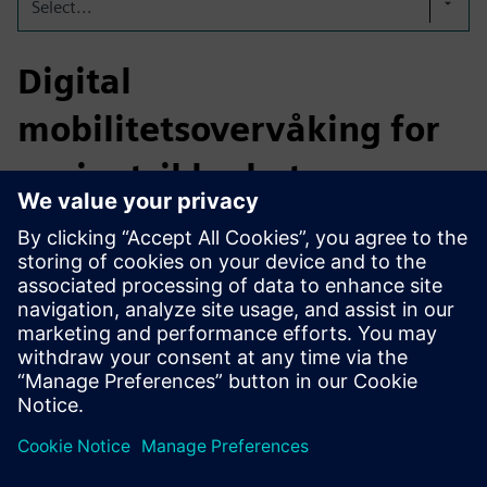
Select...
Digital
mobilitetsovervåking for
pasientsikkerhet
QUMEA står for forbedret pasientsikkerhet, færre
fallrelaterte hendelser, lavere driftsbyrde og datastøttede
omsorgsbeslutninger. Levert som en «Monitoring-as-a-
Service» -løsning, inkludert maskinvare, skyprogramvare
og support, har QUMEA en merittliste på mer enn 130
sykehus.