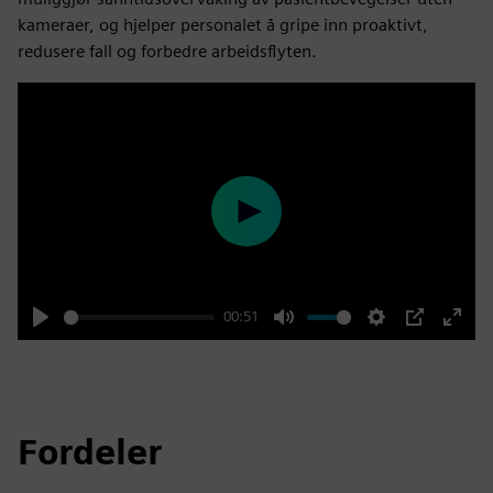
kameraer, og hjelper personalet å gripe inn proaktivt,
redusere fall og forbedre arbeidsflyten.
Play
00:51
Play
Mute
Settings
PIP
Enter
fulls
Fordeler