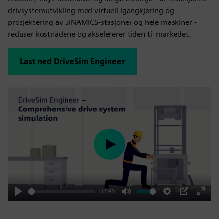
drivsystemutvikling med virtuell igangkjøring og
prosjektering av SINAMICS-stasjoner og hele maskiner -
reduser kostnadene og akselererer tiden til markedet.
Last ned DriveSim Engineer
Play
02:46
Play
Mute
Settings
PIP
Enter
fulls