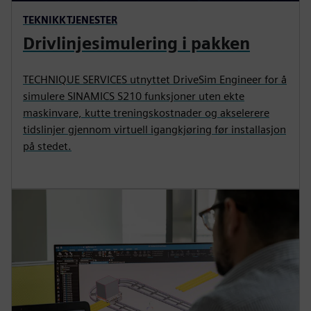
TEKNIKKTJENESTER
Drivlinjesimulering i pakken
TECHNIQUE SERVICES utnyttet DriveSim Engineer for å
simulere SINAMICS S210 funksjoner uten ekte
maskinvare, kutte treningskostnader og akselerere
tidslinjer gjennom virtuell igangkjøring før installasjon
på stedet.