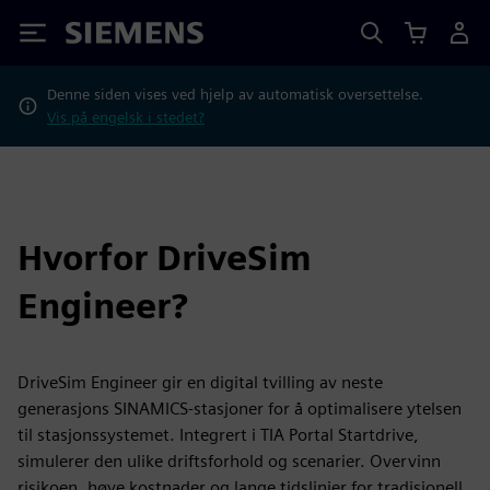
Siemens
Denne siden vises ved hjelp av automatisk oversettelse.
Vis på engelsk i stedet?
Hvorfor DriveSim
Engineer?
DriveSim Engineer gir en digital tvilling av neste
generasjons SINAMICS-stasjoner for å optimalisere ytelsen
til stasjonssystemet. Integrert i TIA Portal Startdrive,
simulerer den ulike driftsforhold og scenarier. Overvinn
risikoen, høye kostnader og lange tidslinjer for tradisjonell