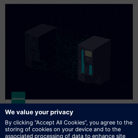
DriveSim Designer
DriveSim Designer is a digital twin of SINAMICS
drives in one model as a Functional Mock-up Unit. It