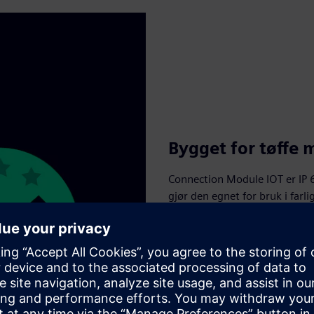
Bygget for tøffe m
Connection Module IOT er IP 66
gjør den egnet for bruk i farl