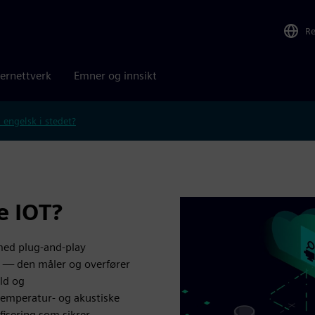
R
ernettverk
Emner og innsikt
 engelsk i stedet?
e IOT?
med plug-and-play
er — den måler og overfører
ld og
 temperatur- og akustiske
ifisering som sikrer