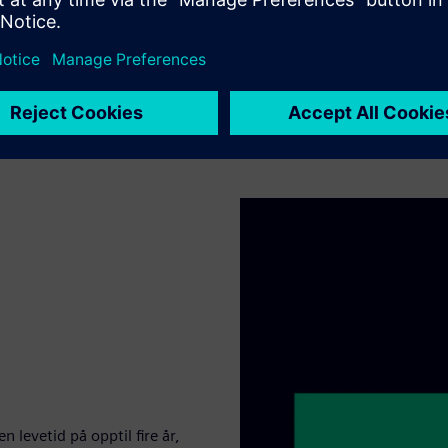
 levetid på opptil fire år,