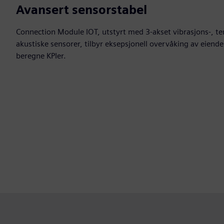
Avansert sensorstabel
Connection Module IOT, utstyrt med 3-akset vibrasjons-, t
akustiske sensorer, tilbyr eksepsjonell overvåking av eiend
beregne KPIer.