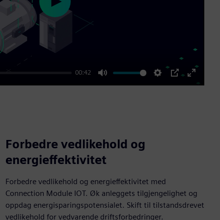
Play
00:42
Mute
Settings
PIP
Enter
fullscre
Forbedre vedlikehold og
energieffektivitet
Forbedre vedlikehold og energieffektivitet med
Connection Module IOT. Øk anleggets tilgjengelighet og
oppdag energisparingspotensialet. Skift til tilstandsdrevet
vedlikehold for vedvarende driftsforbedringer.