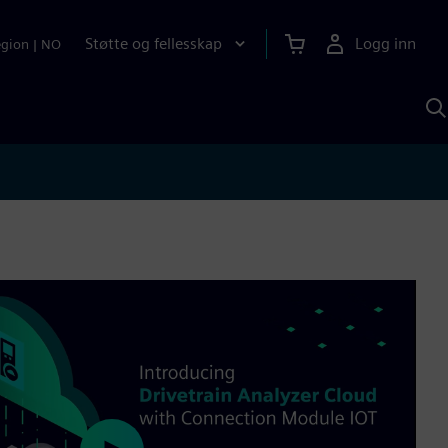
Støtte og fellesskap
Logg inn
egion
|
NO
S
m
S
A