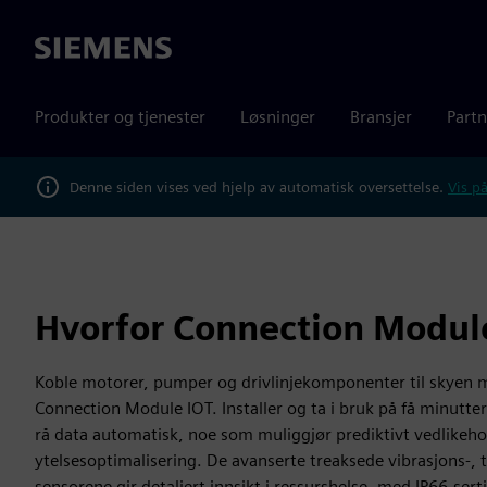
Siemens
Produkter og tjenester
Løsninger
Bransjer
Partn
Denne siden vises ved hjelp av automatisk oversettelse.
Vis på
Hvorfor Connection Modul
Koble motorer, pumper og drivlinjekomponenter til skyen 
Connection Module IOT. Installer og ta i bruk på få minutt
rå data automatisk, noe som muliggjør prediktivt vedlikeho
ytelsesoptimalisering. De avanserte treaksede vibrasjons-,
sensorene gir detaljert innsikt i ressurshelse, med IP66-sert