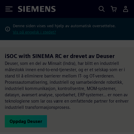
Siemens
Denne siden vises ved hjelp av automatisk oversettelse.
Vis på engelsk i stedet?
iSOC with SINEMA RC er drevet av Deuser
Deuser, som en del av Minsait (Indra), har blitt en industriell
målestokk innen end-to-end-tjenester, og er et selskap som er i
stand til å eliminere barrierer mellom IT- og OT-verdenen.
Prosessautomatisering, industriell og samarbeidende robotikk,
industriell kommunikasjon, kontrollsentre, MOM-systemer,
datasyn, avansert analyse, sporbarhet, ERP-systemer... er noen av
teknologiene som lar oss være en omfattende partner for enhver
industriell transformasjonsprosess.
Oppdag Deuser