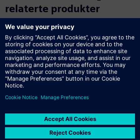
relaterte produkter
Tilleggsinformasjon og ressurser
Deuser | Hjemmeside
Forutsetninger
Integrasjon gjennom SINEMA RC