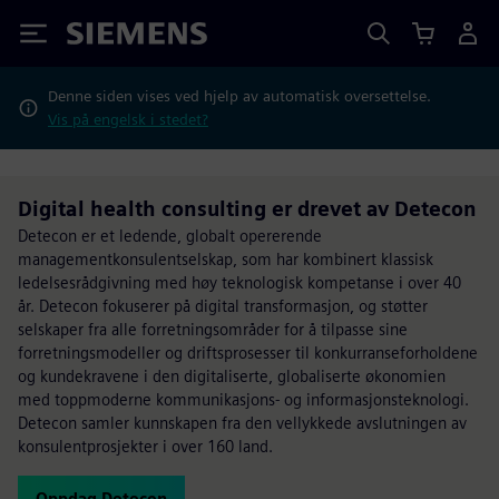
Siemens
Denne siden vises ved hjelp av automatisk oversettelse.
Vis på engelsk i stedet?
Digital health consulting er drevet av Detecon
Detecon er et ledende, globalt opererende
managementkonsulentselskap, som har kombinert klassisk
ledelsesrådgivning med høy teknologisk kompetanse i over 40
år. Detecon fokuserer på digital transformasjon, og støtter
selskaper fra alle forretningsområder for å tilpasse sine
forretningsmodeller og driftsprosesser til konkurranseforholdene
og kundekravene i den digitaliserte, globaliserte økonomien
med toppmoderne kommunikasjons- og informasjonsteknologi.
Detecon samler kunnskapen fra den vellykkede avslutningen av
konsulentprosjekter i over 160 land.
Oppdag Detecon