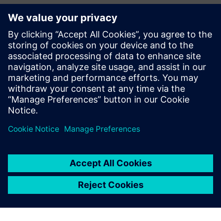
Tilleggsinformasjon og ressurser
Mer informasjon
Forutsetninger
ingen