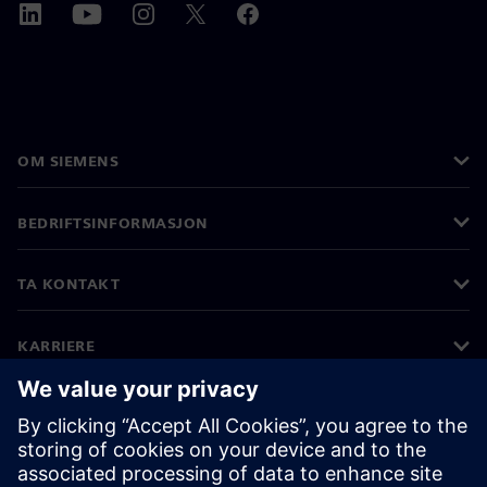
OM SIEMENS
BEDRIFTSINFORMASJON
TA KONTAKT
KARRIERE
©
Siemens
2026
Bedriftsinformasjon