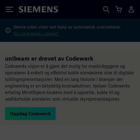
Siemens
Denne siden vises ved hjelp av automatisk oversettelse.
Vis på engelsk i stedet?
unibeam er drevet av Codewerk
Codewerks visjon er å gjøre det mulig for maskinbyggere og
operatører å enkelt og effektivt koble eiendelene sine til digitale
tvillingrepresentasjoner. Med en lang historie i bransjer der
engineering er en betydelig kostnadsdriver, hjelper Codewerks
erfaring MindShpere-brukere med å opprette, koble til og
vedlikeholde eiendeler som virtuelle skyrepresentasjoner.
Oppdag Codewerk