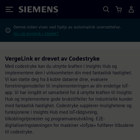
Siemens
Denne siden vises ved hjelp av automatisk oversettelse.
Vis på engelsk i stedet?
VergeLink er drevet av Codestryke
Med codestryke kan du utnytte kraften i Insights Hub og
implementere den i virksomheten din med fantastisk hastighet.
Vi kan støtte deg fra å koble dataene dine, evaluere
forretningsmodeller til implementeringen av din endelige IoT-
app. Vi har inngått et samarbeid for å utnytte kraften til Insights
Hub og implementere gode brukstilfeller for industrielle kunder
med fantastisk hastighet. Codestryke supplerer mulighetene og
funksjonene i Insights Hub med IoT-rådgivning,
tilkoblingstjenester og programvareutvikling. E2E-
digitaliseringsløsningen for maskiner «IoTyze» fullfører tilbudene
til codestryke.