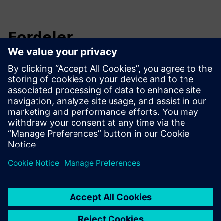
Fordeler
Realisering av skalerbare IIoT-løsninger
Kostnadsbesparelser gjennom forhåndsdefinerte maler
Maskinvareuavhengig
Integrering av Native Insights Hub
Støtte for alle bransjerelevante protokoller