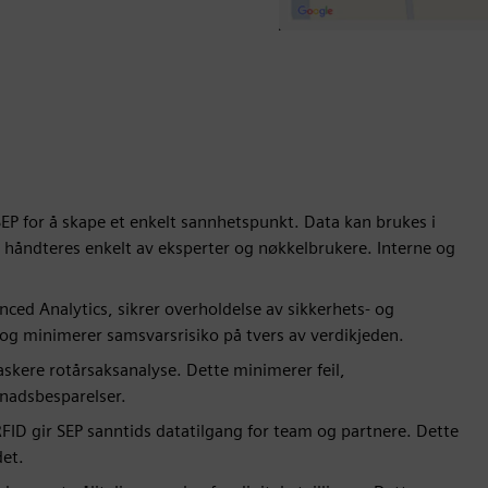
SEP for å skape et enkelt sannhetspunkt. Data kan brukes i
 håndteres enkelt av eksperter og nøkkelbrukere. Interne og
ced Analytics, sikrer overholdelse av sikkerhets- og
 og minimerer samsvarsrisiko på tvers av verdikjeden.
askere rotårsaksanalyse. Dette minimerer feil,
tnadsbesparelser.
 RFID gir SEP sanntids datatilgang for team og partnere. Dette
det.