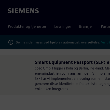
Siemens
Produkter og tjenester
Løsninger
Bransjer
Partn
Denne siden vises ved hjelp av automatisk oversettelse.
Vis på
Smart Equipment Passport (SEP) er
coac GmbH ligger i Köln og Berlin, Tyskland. Med
energiindustrien og finansnæringen. Vi implemen
SEP har vi implementert en løsning som er i stand
generere disse identitetene fra tekniske tegning
enkelt kan integreres.