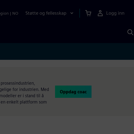
Støtte og fellesskap
Logg inn
egion
|
NO
S
m
S
A
 prosessindustrien,
gelige for industrien. Med
Oppdag coac
odeller er i stand til å
i en enkelt plattform som