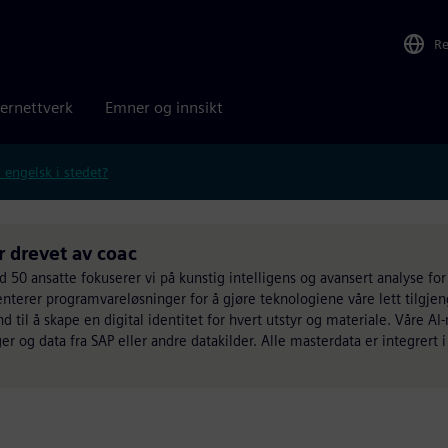
R
ernettverk
Emner og innsikt
 engelsk i stedet?
 drevet av coac
 50 ansatte fokuserer vi på kunstig intelligens og avansert analyse for
terer programvareløsninger for å gjøre teknologiene våre lett tilgjen
 til å skape en digital identitet for hvert utstyr og materiale. Våre AI-m
er og data fra SAP eller andre datakilder. Alle masterdata er integrert 