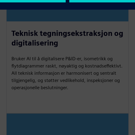
Teknisk tegningsekstraksjon og
digitalisering
Bruker AI til å digitalisere P&ID-er, isometrikk og
flytdiagrammer raskt, nøyaktig og kostnadseffektivt.
All teknisk informasjon er harmonisert og sentralt
tilgjengelig, og støtter vedlikehold, inspeksjoner og
operasjonelle beslutninger.