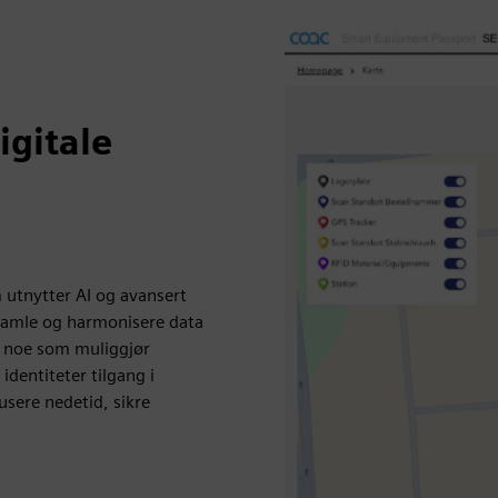
igitale
 utnytter AI og avansert
å samle og harmonisere data
, noe som muliggjør
 identiteter tilgang i
usere nedetid, sikre