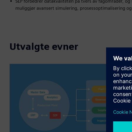
SEP forbedrer datakvaliteten på tvers av fagområder, og sk
muliggjør avansert simulering, prosessoptimalisering og 
Utvalgte evner