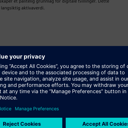
aper et pålitelig grunnlag for digitale tvillinger. Dette
langsiktig aktivaverdi.