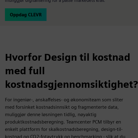
muliggjør digitalisering for å passe markedets krav.
Oppdag CLEVR
Hvorfor Design til kostnad
med full
kostnadsgjennomsiktighet?
For ingeniør-, anskaffelses- og økonomiteam som sliter
med forsinket kostnadsinnsikt og fragmenterte data,
muliggjør denne løsningen tidlig, nøyaktig
produktkostnadsberegning. Teamcenter PCM tilbyr en
enkelt plattform for skalkostnadsberegning, design-til-
kostnad og CO2-fotavtrykk og benchmarking - slik at du