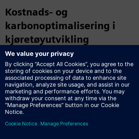
Kostnads- og
karbonoptimalisering i
kjøretøyutvikling
Balansere kostnader, ytelse og bærekraft fra de tidligste
designstadiene. Ved å integrere kostnads- og
karbonanalyse gjennom hele produktlivssyklusen får du
oversikt over hele produktets levetid, noe som muliggjør
smartere beslutninger om design, innkjøp og produksjon,
samtidig som du forbedrer marginene og reduserer
utslippene.