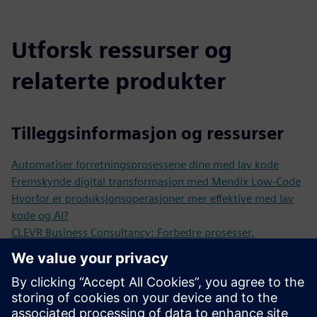
Utforsk ressurser og
relaterte produkter
Tilleggsinformasjon og ressurser
Automatiser forretningsprosessene dine med lav kode
Fremskynde digital transformasjon med Mendix Low-Code
Hvorfor er produksjonsoperasjoner mer effektive med lav
kode og AI?
CLEVR Business Consultancy: Forbedre prosesser,
produkter og tjenester
Kundesak KPN
Kundesak Van Bommel
Kundesak Unica