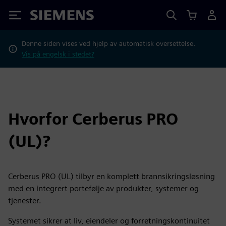
Siemens
Denne siden vises ved hjelp av automatisk oversettelse.
Vis på engelsk i stedet?
Hvorfor Cerberus PRO
(UL)?
Cerberus PRO (UL) tilbyr en komplett brannsikringsløsning
med en integrert portefølje av produkter, systemer og
tjenester.
Systemet sikrer at liv, eiendeler og forretningskontinuitet