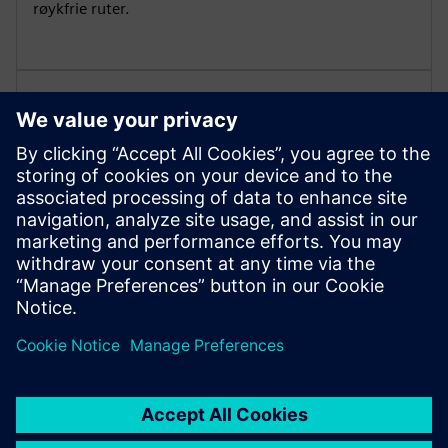
røykfrie ruter.
Slokkesystemer
Cerberus PROs pålitelige slokkingssystemer bruker
naturlige, kjemiske eller gass/vannkombinerte midler
for å hjelpe deg med å handle raskt og minimere
skader på mennesker og utstyr.