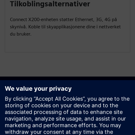
Tilkoblingsalternativer
Connect X200-enheten støtter Ethernet, 3G, 4G på
skynivå. Koble til skyapplikasjonene dine i nettverket
du bruker.
Kom i gang
Kontakt oss