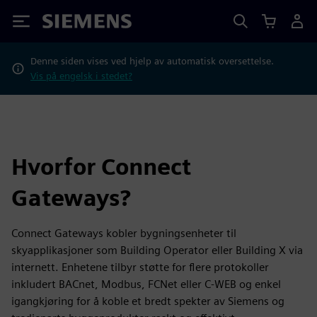
Siemens
Denne siden vises ved hjelp av automatisk oversettelse.
Vis på engelsk i stedet?
Hvorfor Connect
Gateways?
Connect Gateways kobler bygningsenheter til
skyapplikasjoner som Building Operator eller Building X via
internett. Enhetene tilbyr støtte for flere protokoller
inkludert BACnet, Modbus, FCNet eller C-WEB og enkel
igangkjøring for å koble et bredt spekter av Siemens og