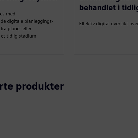
behandlet i tidli
res med
de digitale planleggings-
Effektiv digital oversikt o
ra planer eller
et tidlig stadium
erte produkter