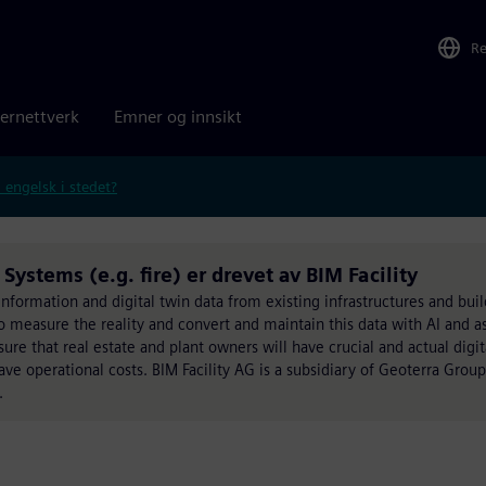
R
ernettverk
Emner og innsikt
 engelsk i stedet?
ystems (e.g. fire) er drevet av BIM Facility
 information and digital twin data from existing infrastructures and bui
o measure the reality and convert and maintain this data with AI and as
 that real estate and plant owners will have crucial and actual digit
save operational costs. BIM Facility AG is a subsidiary of Geoterra Grou
.