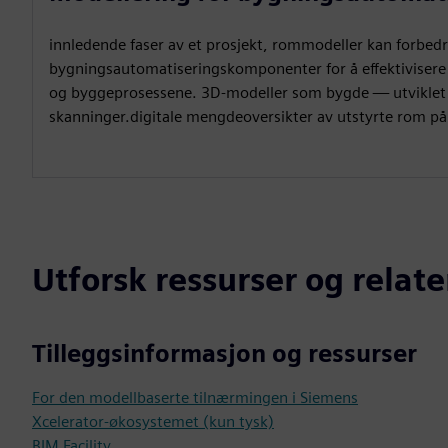
innledende faser av et prosjekt, rommodeller kan forbed
bygningsautomatiseringskomponenter for å effektivisere 
og byggeprosessene. 3D-modeller som bygde — utviklet f
skanninger.digitale mengdeoversikter av utstyrte rom på 
Utforsk ressurser og relat
Tilleggsinformasjon og ressurser
For den modellbaserte tilnærmingen i Siemens
Xcelerator-økosystemet (kun tysk)
BIM Facility