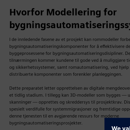
Hvorfor Modellering for
bygningsautomatiserings
I de innledende fasene av et prosjekt kan rommodeller for
bygningsautomatiseringskomponenter for å effektivisere de 
byggeprosessene for bygningsautomatiseringsdisipliner. D
tilnærmingen kommer kundene til gode ved å muliggjøre tid
og sikkerhetssystemer, samt romautomatisering, ved hjelp 
distribuerte komponenter som forenkler planleggingen.
Dette preparatet letter opprettelsen av digitale mengdeove
et tidlig stadium. I tillegg kan 3D-modeller som bygges — utv
skanninger — opprettes og skreddersys til prosjektkrav. Di
spesielt verdifulle for systemmigrasjoner og fremtidige op
denne tjenesten til en avgjørende ressurs for moderne
bygningsautomatiseringsprosjekter.