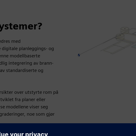
systemer?
bedres med
digitale planleggings- og
enne modellbaserte
lig integrering av brann-
av standardiserte og
rsikter over utstyrte rom på
iklet fra planer eller
sse modellene viser seg
pgraderinger, noe som gjør