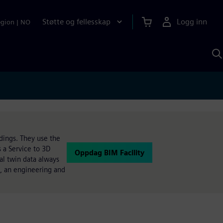
Støtte og fellesskap
Logg inn
egion
|
NO
S
m
S
A
ldings. They use the
 a Service to 3D
Oppdag BIM Facility
al twin data always
p, an engineering and