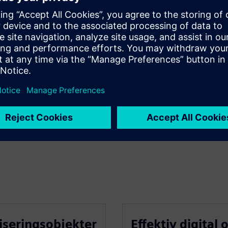
reBIM av kunden
nbud fra databasen
fra prosjekter
iseringsobjekter
Effektiv digital