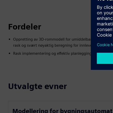
Fordeler
Oppretting av 3D-rommodell for umiddelbar bruk av Fi
rask og svært nøyaktig beregning for innleveringer og a
Rask implementering og effektiv planlegging av BIM-krav 
Utvalgte evner
Modellering for bygningsautomat