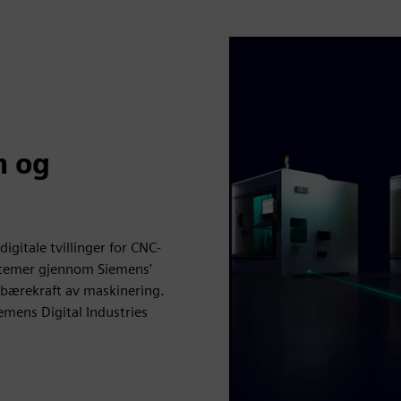
n og
igitale tvillinger for CNC-
stemer gjennom Siemens'
 bærekraft av maskinering.
iemens Digital Industries