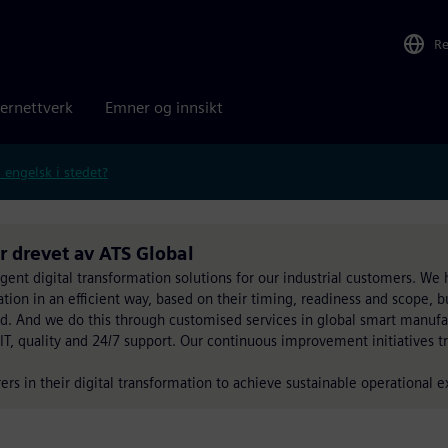
R
ernettverk
Emner og innsikt
 engelsk i stedet?
er drevet av ATS Global
igent digital transformation solutions for our industrial customers. We
tion in an efficient way, based on their timing, readiness and scope, b
d. And we do this through customised services in global smart manufa
IT, quality and 24/7 support. Our continuous improvement initiatives tr
ers in their digital transformation to achieve sustainable operational e