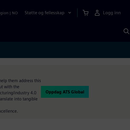
Støtte og fellesskap
Logg inn
egion
|
NO
S
m
S
A
 help them address this
ut with the
Oppdag ATS Global
cturing/industry 4.0
anslate into tangible
xcellence.